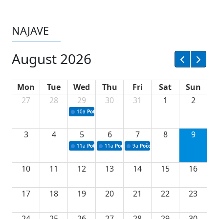
NAJAVE
August 2026
Mon
Tue
Wed
Thu
Fri
Sat
Sun
27
28
29
30
31
1
2
10a
Potpisivanje ugovora sa neprofitnim organizacijama
3
4
5
6
7
8
9
11a
Potpisivanje ugovora o stipendijama za srednjoškolce
11a
Podrška razvoju vodne infrastrukture u Tu
9a
Početak izgradnje nove fiskultur
10
11
12
13
14
15
16
17
18
19
20
21
22
23
24
25
26
27
28
29
30