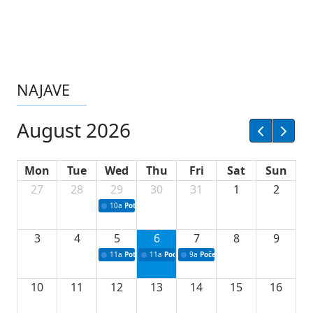
NAJAVE
August 2026
Mon
Tue
Wed
Thu
Fri
Sat
Sun
27
28
29
30
31
1
2
10a
Potpisivanje ugovora sa neprofitnim organizacijama
3
4
5
6
7
8
9
11a
Potpisivanje ugovora o stipendijama za srednjoškolce
11a
Podrška razvoju vodne infrastrukture u Tu
9a
Početak izgradnje nove fiskultur
10
11
12
13
14
15
16