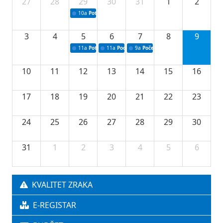
27
28
29
30
31
1
2
10a
Potpisivanje ugovora sa neprofitnim organizacijama
3
4
5
6
7
8
9
11a
Potpisivanje ugovora o stipendijama za srednjoškolce
11a
Podrška razvoju vodne infrastrukture u Tu
9a
Početak izgradnje nove fiskultur
10
11
12
13
14
15
16
17
18
19
20
21
22
23
24
25
26
27
28
29
30
31
1
2
3
4
5
6
KVALITET ZRAKA
E-REGISTAR