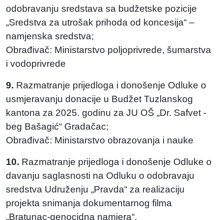
odobravanju sredstava sa budžetske pozicije
„Sredstva za utrošak prihoda od koncesija“ –
namjenska sredstva;
Obrađivač: Ministarstvo poljoprivrede, šumarstva
i vodoprivrede
9.
Razmatranje prijedloga i donošenje Odluke o
usmjeravanju donacije u Budžet Tuzlanskog
kantona za 2025. godinu za JU OŠ „Dr. Safvet -
beg Bašagić“ Gradačac;
Obrađivač: Ministarstvo obrazovanja i nauke
10.
Razmatranje prijedloga i donošenje Odluke o
davanju saglasnosti na Odluku o odobravaju
sredstva Udruženju „Pravda“ za realizaciju
projekta snimanja dokumentarnog filma
„Bratunac-genocidna namjera“.