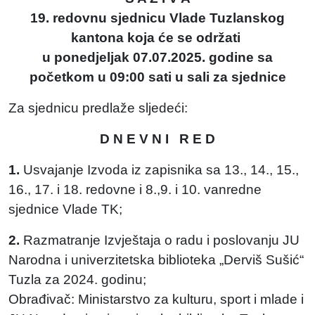
19. redovnu sjednicu Vlade Tuzlanskog
kantona koja će se održati
u ponedjeljak 07.07.2025. godine sa
početkom u 09:00 sati u sali za sjednice
Za sjednicu predlaže sljedeći:
D N E V N I R E D
1.
Usvajanje Izvoda iz zapisnika sa 13., 14., 15.,
16., 17. i 18. redovne i 8.,9. i 10. vanredne
sjednice Vlade TK;
2.
Razmatranje Izvještaja o radu i poslovanju JU
Narodna i univerzitetska biblioteka „Derviš Sušić“
Tuzla za 2024. godinu;
Obrađivač: Ministarstvo za kulturu, sport i mlade i