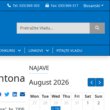
Bosanski
Tel:
035/369-303
Fax:
035/369-317
KONKURSI
LINKOVI
PITAJTE VLADU
NAJAVE
antona
August 2026
Mon
Tue
Wed
Thu
Fri
Sat
Sun
27
28
29
30
31
1
2
”, br. 7/05,
10a
Potpisivanje ugovora sa neprofitnim or