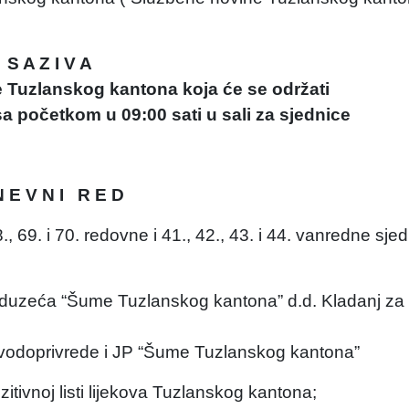
S A Z I V A
e Tuzlanskog kantona koja će se održati
a početkom u 09:00 sati u sali za sjednice
N E V N I R E D
., 69. i 70. redovne i 41., 42., 43. i 44. vanredne sje
eduzeća “Šume Tuzlanskog kantona” d.d. Kladanj za
i vodoprivrede i JP “Šume Tuzlanskog kantona”
tivnoj listi lijekova Tuzlanskog kantona;