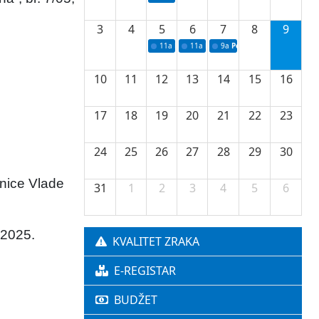
3
4
5
6
7
8
9
11a
Potpisivanje ugovora o stipendijama za 
11a
Podrška razvoju vodne infrastr
9a
Početak izgradnje nove f
10
11
12
13
14
15
16
17
18
19
20
21
22
23
24
25
26
27
28
29
30
dnice Vlade
31
1
2
3
4
5
6
 2025.
KVALITET ZRAKA
E-REGISTAR
BUDŽET