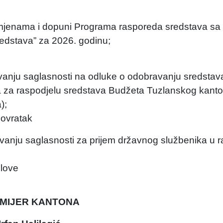
zmjenama i dopuni Programa rasporeda sredstava sa
sredstava” za 2026. godinu;
vanju saglasnosti na odluke o odobravanju sredsta
aka za raspodjelu sredstava Budžeta Tuzlanskog kant
);
povratak
vanju saglasnosti za prijem državnog službenika u 
slove
MIJER KANTONA