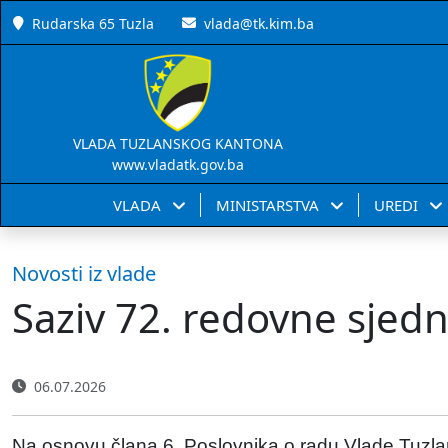
Rudarska 65 Tuzla
vlada@tk.kim.ba
VLADA TUZLANSKOG KANTONA
www.vladatk.gov.ba
VLADA
MINISTARSTVA
UREDI
Novosti iz vlade
Saziv 72. redovne sjed
06.07.2026
Na osnovu člana 6. Poslovnika o radu Vlade Tuzla