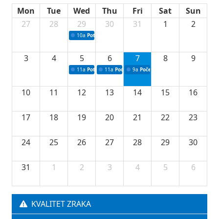
Mon
Tue
Wed
Thu
Fri
Sat
Sun
27
28
29
30
31
1
2
10a
Potpisivanje ugovora sa neprofitnim organizacijama
3
4
5
6
7
8
9
11a
Potpisivanje ugovora o stipendijama za srednjoškolce
11a
Podrška razvoju vodne infrastrukture u Tu
9a
Početak izgradnje nove fiskultur
10
11
12
13
14
15
16
17
18
19
20
21
22
23
24
25
26
27
28
29
30
31
1
2
3
4
5
6
KVALITET ZRAKA