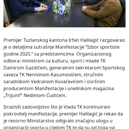
Premijer Tuzlanskog kantona Irfan Halilagić razgovarao
je o detaljima sutrašnje Manifestacije “Izbor sportiste
godine 2025.” sa predstavnicima Organizacionog
odbora: ministrom za kulturu, sport i mlade TK
Damirom Gazdićem, generalnim sekretarom Sportskog
saveza TK Nerminom Kasumovićem, stručnim
saradnikom Vedranom Kovačevićem i izvršnim
producentom Manifestacije i urednikom magazina
„Trijumf“ Nedimom Ćudićem.
Izrazivši zadovoljstvo što je Vlada TK kontinuirani
pokrovitelj manifestacije, premijer Halilagić je rekao da
je resorno Ministarstvo odigralo značajnu ulogu u
organizaciji sporta u cijelom TK te da su od toga svi