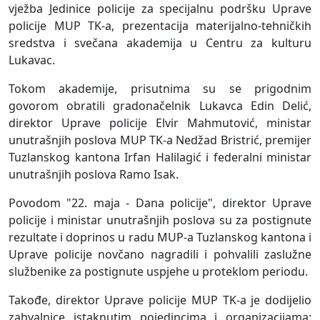
vježba Jedinice policije za specijalnu podršku Uprave
policije MUP TK-a, prezentacija materijalno-tehničkih
sredstva i svečana akademija u Centru za kulturu
Lukavac.
Tokom akademije, prisutnima su se prigodnim
govorom obratili gradonačelnik Lukavca Edin Delić,
direktor Uprave policije Elvir Mahmutović, ministar
unutrašnjih poslova MUP TK-a Nedžad Bristrić, premijer
Tuzlanskog kantona Irfan Halilagić i federalni ministar
unutrašnjih poslova Ramo Isak.
Povodom "22. maja - Dana policije", direktor Uprave
policije i ministar unutrašnjih poslova su za postignute
rezultate i doprinos u radu MUP-a Tuzlanskog kantona i
Uprave policije novčano nagradili i pohvalili zaslužne
službenike za postignute uspjehe u proteklom periodu.
Takođe, direktor Uprave policije MUP TK-a je dodijelio
zahvalnice istaknutim pojedincima i organizacijama: