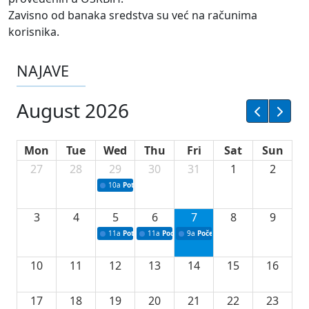
Zavisno od banaka sredstva su već na računima
korisnika.
NAJAVE
August 2026
Mon
Tue
Wed
Thu
Fri
Sat
Sun
27
28
29
30
31
1
2
10a
Potpisivanje ugovora sa neprofitnim organizacijama
3
4
5
6
7
8
9
11a
Potpisivanje ugovora o stipendijama za srednjoškolce
11a
Podrška razvoju vodne infrastrukture u Tu
9a
Početak izgradnje nove fiskultur
10
11
12
13
14
15
16
17
18
19
20
21
22
23