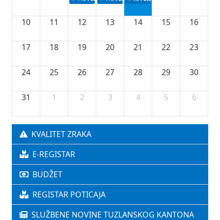
10
11
12
13
14
15
16
17
18
19
20
21
22
23
24
25
26
27
28
29
30
31
1
2
3
4
5
6
KVALITET ZRAKA
E-REGISTAR
BUDŽET
REGISTAR POTICAJA
SLUŽBENE NOVINE TUZLANSKOG KANTONA