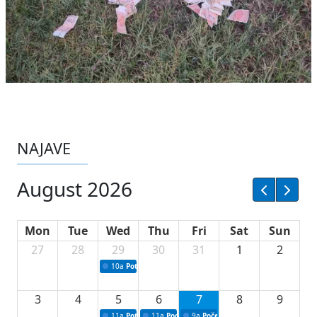
NAJAVE
August 2026
Mon
Tue
Wed
Thu
Fri
Sat
Sun
27
28
29
30
31
1
2
10a
Potpisivanje ugovora sa neprofitnim organizacijama
3
4
5
6
7
8
9
11a
Potpisivanje ugovora o stipendijama za srednjoškolce
11a
Podrška razvoju vodne infrastrukture u Tu
9a
Početak izgradnje nove fiskultur