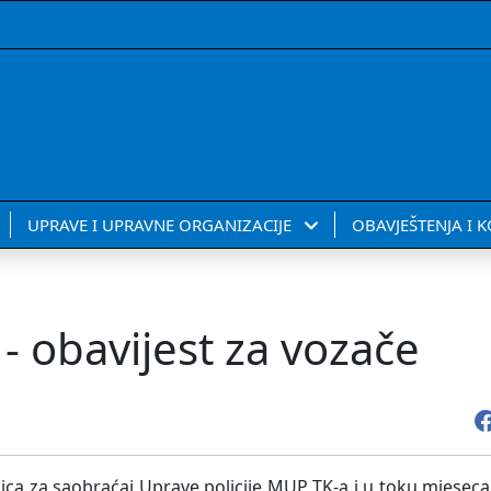
UPRAVE I UPRAVNE ORGANIZACIJE
OBAVJEŠTENJA I 
- obavijest za vozače
nica za saobraćaj Uprave policije MUP TK-a i u toku mjeseca