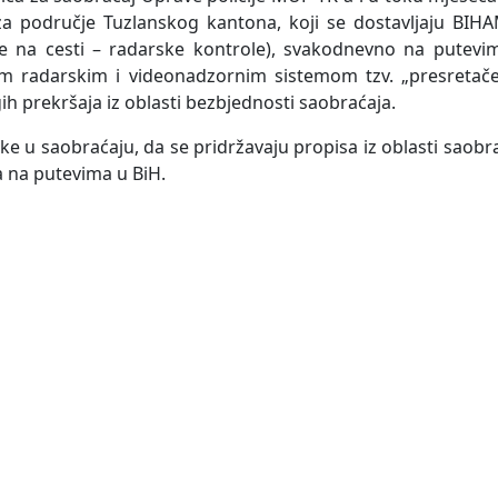
a područje Tuzlanskog kantona, koji se dostavljaju BIHA
nje na cesti – radarske kontrole), svakodnevno na putev
nim radarskim i videonadzornim sistemom tzv. „presretač
ih prekršaja iz oblasti bezbjednosti saobraćaja.
ke u saobraćaju, da se pridržavaju propisa iz oblasti saob
 na putevima u BiH.