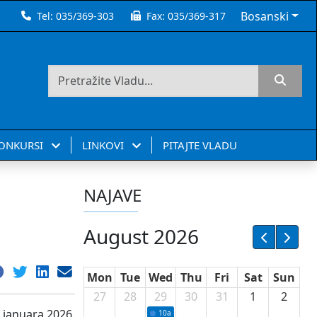
Bosanski
Tel:
035/369-303
Fax:
035/369-317
KONKURSI
LINKOVI
PITAJTE VLADU
NAJAVE
August 2026
Mon
Tue
Wed
Thu
Fri
Sat
Sun
27
28
29
30
31
1
2
 januara 2026.
10a
Potpisivanje ugovora sa neprofitnim or