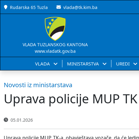
Rudarska 65 Tuzla
vlada@tk.kim.ba
VLADA TUZLANSKOG KANTONA
www.vladatk.gov.ba
VLADA
MINISTARSTVA
UREDI
Novosti iz ministarstava
Uprava policije MUP TK 
05.01.2026
Uprava policije MUP TK-a, obavještava vozače, da će Jedi