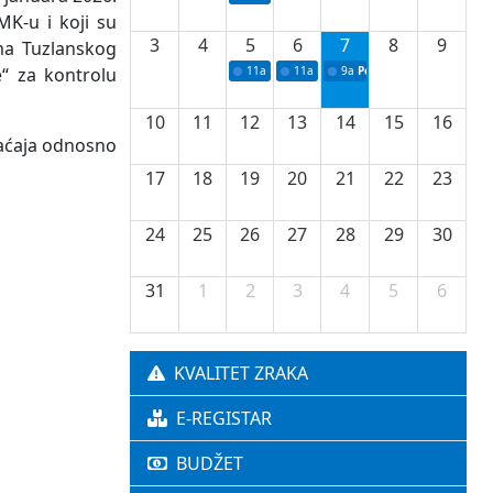
MK-u i koji su
3
4
5
6
7
8
9
ima Tuzlanskog
e“ za kontrolu
11a
Potpisivanje ugovora o stipendijama za 
11a
Podrška razvoju vodne infrastr
9a
Početak izgradnje nove f
10
11
12
13
14
15
16
raćaja odnosno
17
18
19
20
21
22
23
24
25
26
27
28
29
30
31
1
2
3
4
5
6
KVALITET ZRAKA
E-REGISTAR
BUDŽET