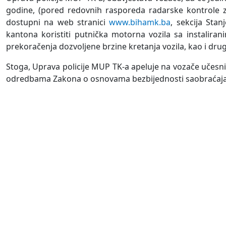
godine, (pored redovnih rasporeda radarske kontrole z
dostupni na web stranici
www.bihamk.ba
, sekcija Sta
kantona koristiti putnička motorna vozila sa instalira
prekoračenja dozvoljene brzine kretanja vozila, kao i drug
Stoga, Uprava policije MUP TK-a apeluje na vozače učesni
odredbama Zakona o osnovama bezbijednosti saobraćaja