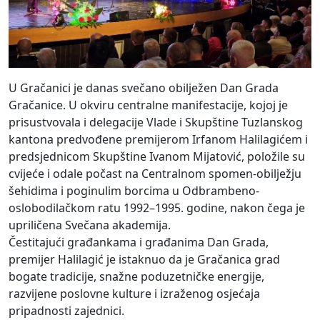
U Gračanici je danas svečano obilježen Dan Grada
Gračanice. U okviru centralne manifestacije, kojoj je
prisustvovala i delegacije Vlade i Skupštine Tuzlanskog
kantona predvođene premijerom Irfanom Halilagićem i
predsjednicom Skupštine Ivanom Mijatović, položile su
cvijeće i odale počast na Centralnom spomen-obilježju
šehidima i poginulim borcima u Odbrambeno-
oslobodilačkom ratu 1992–1995. godine, nakon čega je
upriličena Svečana akademija.
Čestitajući građankama i građanima Dan Grada,
premijer Halilagić je istaknuo da je Gračanica grad
bogate tradicije, snažne poduzetničke energije,
razvijene poslovne kulture i izraženog osjećaja
pripadnosti zajednici.