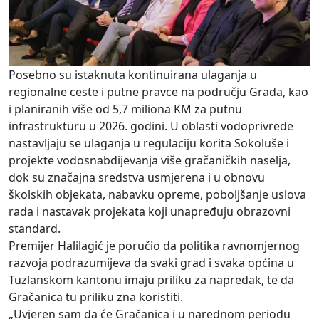
Posebno su istaknuta kontinuirana ulaganja u
regionalne ceste i putne pravce na području Grada, kao
i planiranih više od 5,7 miliona KM za putnu
infrastrukturu u 2026. godini. U oblasti vodoprivrede
nastavljaju se ulaganja u regulaciju korita Sokoluše i
projekte vodosnabdijevanja više gračaničkih naselja,
dok su značajna sredstva usmjerena i u obnovu
školskih objekata, nabavku opreme, poboljšanje uslova
rada i nastavak projekata koji unapređuju obrazovni
standard.
Premijer Halilagić je poručio da politika ravnomjernog
razvoja podrazumijeva da svaki grad i svaka općina u
Tuzlanskom kantonu imaju priliku za napredak, te da
Gračanica tu priliku zna koristiti.
„Uvjeren sam da će Gračanica i u narednom periodu