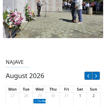
NAJAVE
August 2026
Mon
Tue
Wed
Thu
Fri
Sat
Sun
27
28
29
30
31
1
2
10a
Potpisivanje ugovora sa neprofitnim organizacijama