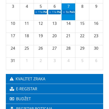
3
4
5
6
7
8
9
11a
Potpisivanje ugovora o stipendijama za srednjoškolce
11a
Podrška razvoju vodne infrastrukture u Tu
9a
Početak izgradnje nove fiskultur
10
11
12
13
14
15
16
17
18
19
20
21
22
23
24
25
26
27
28
29
30
31
1
2
3
4
5
6
KVALITET ZRAKA
E-REGISTAR
BUDŽET
REGISTAR POTICAJA