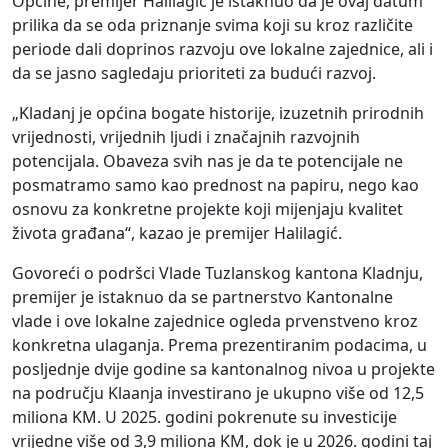
Općine, premijer Halilagić je istaknuo da je ovaj datum
prilika da se oda priznanje svima koji su kroz različite
periode dali doprinos razvoju ove lokalne zajednice, ali i
da se jasno sagledaju prioriteti za budući razvoj.
„Kladanj je općina bogate historije, izuzetnih prirodnih
vrijednosti, vrijednih ljudi i značajnih razvojnih
potencijala. Obaveza svih nas je da te potencijale ne
posmatramo samo kao prednost na papiru, nego kao
osnovu za konkretne projekte koji mijenjaju kvalitet
života građana“, kazao je premijer Halilagić.
Govoreći o podršci Vlade Tuzlanskog kantona Kladnju,
premijer je istaknuo da se partnerstvo Kantonalne
vlade i ove lokalne zajednice ogleda prvenstveno kroz
konkretna ulaganja. Prema prezentiranim podacima, u
posljednje dvije godine sa kantonalnog nivoa u projekte
na području Klaanja investirano je ukupno više od 12,5
miliona KM. U 2025. godini pokrenute su investicije
vrijedne više od 3,9 miliona KM, dok je u 2026. godini taj