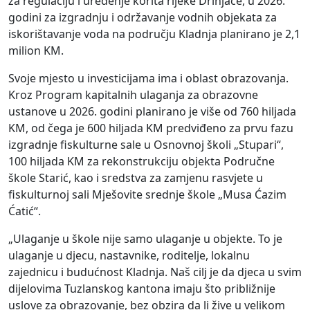
za regulaciju i uređenje korita rijeke Drinjače, u 2026.
godini za izgradnju i održavanje vodnih objekata za
iskorištavanje voda na području Kladnja planirano je 2,1
milion KM.
Svoje mjesto u investicijama ima i oblast obrazovanja.
Kroz Program kapitalnih ulaganja za obrazovne
ustanove u 2026. godini planirano je više od 760 hiljada
KM, od čega je 600 hiljada KM predviđeno za prvu fazu
izgradnje fiskulturne sale u Osnovnoj školi „Stupari“,
100 hiljada KM za rekonstrukciju objekta Područne
škole Starić, kao i sredstva za zamjenu rasvjete u
fiskulturnoj sali Mješovite srednje škole „Musa Ćazim
Ćatić“.
„Ulaganje u škole nije samo ulaganje u objekte. To je
ulaganje u djecu, nastavnike, roditelje, lokalnu
zajednicu i budućnost Kladnja. Naš cilj je da djeca u svim
dijelovima Tuzlanskog kantona imaju što približnije
uslove za obrazovanje, bez obzira da li žive u velikom