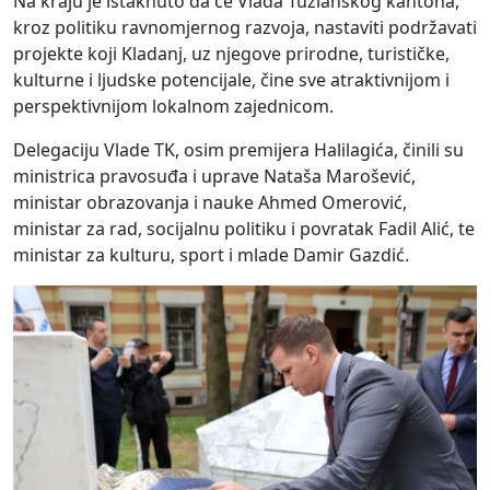
Na kraju je istaknuto da će Vlada Tuzlanskog kantona,
kroz politiku ravnomjernog razvoja, nastaviti podržavati
projekte koji Kladanj, uz njegove prirodne, turističke,
kulturne i ljudske potencijale, čine sve atraktivnijom i
perspektivnijom lokalnom zajednicom.
Delegaciju Vlade TK, osim premijera Halilagića, činili su
ministrica pravosuđa i uprave Nataša Marošević,
ministar obrazovanja i nauke Ahmed Omerović,
ministar za rad, socijalnu politiku i povratak Fadil Alić, te
ministar za kulturu, sport i mlade Damir Gazdić.