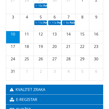
10a
Potpisivanje ugovora sa neprofitnim organizacijama
3
4
5
6
7
8
9
11a
Potpisivanje ugovora o stipendijama za srednjoškolce
11a
Podrška razvoju vodne infrastrukture u Tu
9a
Početak izgradnje nove fiskultur
10
11
12
13
14
15
16
17
18
19
20
21
22
23
24
25
26
27
28
29
30
31
1
2
3
4
5
6
KVALITET ZRAKA
E-REGISTAR