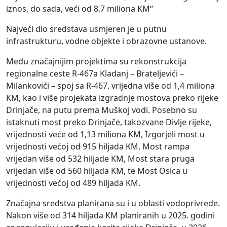
iznos, do sada, veći od 8,7 miliona KM“
Najveći dio sredstava usmjeren je u putnu
infrastrukturu, vodne objekte i obrazovne ustanove.
Među značajnijim projektima su rekonstrukcija
regionalne ceste R-467a Kladanj – Brateljevići –
Milankovići – spoj sa R-467, vrijedna više od 1,4 miliona
KM, kao i više projekata izgradnje mostova preko rijeke
Drinjače, na putu prema Muškoj vodi. Posebno su
istaknuti most preko Drinjače, takozvane Divlje rijeke,
vrijednosti veće od 1,13 miliona KM, Izgorjeli most u
vrijednosti većoj od 915 hiljada KM, Most rampa
vrijedan više od 532 hiljade KM, Most stara pruga
vrijedan više od 560 hiljada KM, te Most Osica u
vrijednosti većoj od 489 hiljada KM.
Značajna sredstva planirana su i u oblasti vodoprivrede.
Nakon više od 314 hiljada KM planiranih u 2025. godini