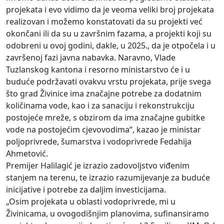
projekata i evo vidimo da je veoma veliki broj projekata
realizovan i možemo konstatovati da su projekti već
okončani ili da su u završnim fazama, a projekti koji su
odobreni u ovoj godini, dakle, u 2025., da je otpočela i u
završenoj fazi javna nabavka. Naravno, Vlade
Tuzlanskog kantona i resorno ministarstvo će i u
buduće podržavati ovakvu vrstu projekata, prije svega
što grad Živinice ima značajne potrebe za dodatnim
količinama vode, kao i za sanaciju i rekonstrukciju
postojeće mreže, s obzirom da ima značajne gubitke
vode na postojećim cjevovodima“, kazao je ministar
poljoprivrede, šumarstva i vodoprivrede Fedahija
Ahmetović.
Premijer Halilagić je izrazio zadovoljstvo viđenim
stanjem na terenu, te izrazio razumijevanje za buduće
inicijative i potrebe za daljim investicijama.
„Osim projekata u oblasti vodoprivrede, mi u
Živinicama, u ovogodišnjim planovima, sufinansiramo