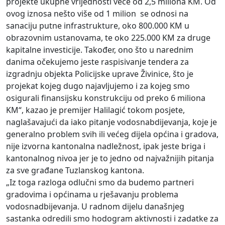
projekte ukupne vrijednosti veće od 2,5 miliona KM. Od
ovog iznosa nešto više od 1 milion se odnosi na
sanaciju putne infrastrukture, oko 800.000 KM u
obrazovnim ustanovama, te oko 225.000 KM za druge
kapitalne investicije. Također, ono što u narednim
danima očekujemo jeste raspisivanje tendera za
izgradnju objekta Policijske uprave Živinice, što je
projekat kojeg dugo najavljujemo i za kojeg smo
osigurali finansijsku konstrukciju od preko 6 miliona
KM“, kazao je premijer Halilagić tokom posjete,
naglašavajući da iako pitanje vodosnabdijevanja, koje je
generalno problem svih ili većeg dijela općina i gradova,
nije izvorna kantonalna nadležnost, ipak jeste briga i
kantonalnog nivoa jer je to jedno od najvažnijih pitanja
za sve građane Tuzlanskog kantona.
„Iz toga razloga odlučni smo da budemo partneri
gradovima i općinama u rješavanju problema
vodosnadbijevanja. U radnom dijelu današnjeg
sastanka odredili smo hodogram aktivnosti i zadatke za