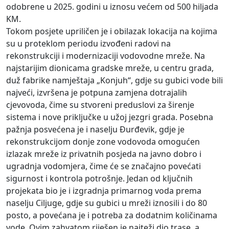
odobrene u 2025. godini u iznosu većem od 500 hiljada
KM.
Tokom posjete upriličen je i obilazak lokacija na kojima
su u proteklom periodu izvođeni radovi na
rekonstrukciji i modernizaciji vodovodne mreže. Na
najstarijim dionicama gradske mreže, u centru grada,
duž fabrike namještaja „Konjuh“, gdje su gubici vode bili
najveći, izvršena je potpuna zamjena dotrajalih
cjevovoda, čime su stvoreni preduslovi za širenje
sistema i nove priključke u užoj jezgri grada. Posebna
pažnja posvećena je i naselju Đurđevik, gdje je
rekonstrukcijom donje zone vodovoda omogućen
izlazak mreže iz privatnih posjeda na javno dobro i
ugradnja vodomjera, čime će se značajno povećati
sigurnost i kontrola potrošnje. Jedan od ključnih
projekata bio je i izgradnja primarnog voda prema
naselju Ciljuge, gdje su gubici u mreži iznosili i do 80
posto, a povećana je i potreba za dodatnim količinama
vode. Ovim zahvatom riješen je najteži dio trase, a