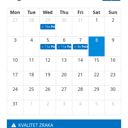
Mon
Tue
Wed
Thu
Fri
Sat
Sun
27
28
29
30
31
1
2
10a
Potpisivanje ugovora sa neprofitnim organizacijama
3
4
5
6
7
8
9
11a
Potpisivanje ugovora o stipendijama za srednjoškolce
11a
Podrška razvoju vodne infrastrukture u Tu
9a
Početak izgradnje nove fiskultur
10
11
12
13
14
15
16
17
18
19
20
21
22
23
24
25
26
27
28
29
30
31
1
2
3
4
5
6
KVALITET ZRAKA