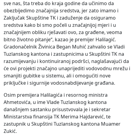
sve nas, šta treba do kraja godine da učinimo da
obezbijedimo značajnija sredstva, jer zato imamo i
Zaključak Skupštine TK i zaduženje da osiguramo
sredstva kako bi smo počeli u značajnijoj mjeri i u
značajnijem obliku rješavati ovo, za građene, veoma
bitno životno pitanje“, kazao je premijer Halilagić.
Gradonačelnik Živinica Began Muhić zahvalio se Vladi
Tuzlanskog kantona i zastupnicima u Skupštini TK na
razumijevanju i kontinuiranoj podršci, naglašavajući da
će ovi projekti značajno unaprijediti vodovodnu mrežu i
smanjiti gubitke u sistemu, ali i omogućiti nove
priključke i sigurnije vodosnabdijevanje građana.
Osim premijera Halilagića i resornog ministra
Ahmetovića, u ime Vlade Tuzlanskog kantona
današnjem sastanku prisustvovala je i sekretar
Ministarstva finansija TK Merima Hajdarević, te
zastupnik u Skupštini Tuzlanskog kantona Muamer
Zukić.