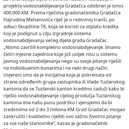
projekta vodosnabdijevanja Gradačca odobren je iznos
400.000 KM. Prema riječima gradonačenilka Gradačca
Hajrudina Mehanovića riječ je o redovnoj tranši, po
odluci Skupštine TK, koja se koristi za otplatu kredita
koji je podignut u cilju izgradnje sistema
vodosnabdijevanja većeg dijela grada Gradačac.
„Nismo završili kompletno vodosnabdijevanje. Imamo
četiri mjesne zajednice koje još uvijek nisu u sistemu
javnog vodosnabdijevanja nego su svoje pitanje riješili
na individualnim bunarima i na neki drugi način.
Uvjereni smo da je inicijativa koja je pokrenuta od
strane određenih grupa zastupnika ili Vlade Tuzlanskog
kantona da se Tuzlanski kanton kreditno zaduži kako bi
riješio vodosnabdijevanje cijelog produčja Tuzlanskog
kantona ima našu punu podršku i vjerujemo da bi
sredstvima od 2 do 3 miliona KM Grad Gradačac mogao
zaokružiti i kvalitetno riješiti ovo važno životno pitanje
za sve naše stanovnike“, kazao je gradonačelnik