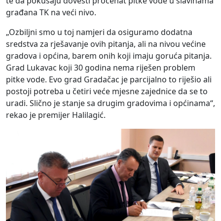
te da pokušaju dovesti procenat pitke vode u slavinama
građana TK na veći nivo.
„Ozbiljni smo u toj namjeri da osiguramo dodatna
sredstva za rješavanje ovih pitanja, ali na nivou većine
gradova i općina, barem onih koji imaju goruća pitanja.
Grad Lukavac koji 30 godina nema riješen problem
pitke vode. Evo grad Gradačac je parcijalno to riješio ali
postoji potreba u četiri veće mjesne zajednice da se to
uradi. Slično je stanje sa drugim gradovima i općinama“,
rekao je premijer Halilagić.