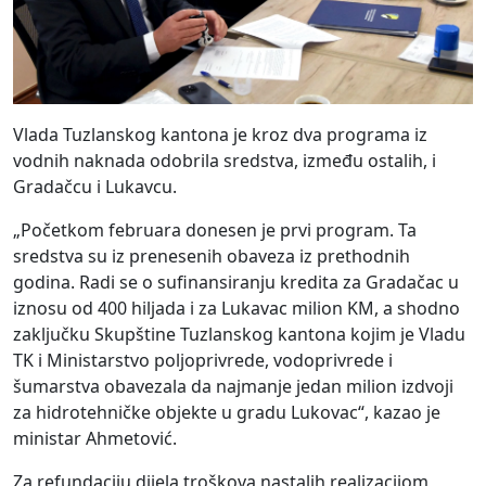
Vlada Tuzlanskog kantona je kroz dva programa iz
vodnih naknada odobrila sredstva, između ostalih, i
Gradačcu i Lukavcu.
„Početkom februara donesen je prvi program. Ta
sredstva su iz prenesenih obaveza iz prethodnih
godina. Radi se o sufinansiranju kredita za Gradačac u
iznosu od 400 hiljada i za Lukavac milion KM, a shodno
zaključku Skupštine Tuzlanskog kantona kojim je Vladu
TK i Ministarstvo poljoprivrede, vodoprivrede i
šumarstva obavezala da najmanje jedan milion izdvoji
za hidrotehničke objekte u gradu Lukovac“, kazao je
ministar Ahmetović.
Za refundaciju dijela troškova nastalih realizacijom