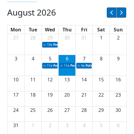
August 2026
Mon
Tue
Wed
Thu
Fri
Sat
Sun
27
28
29
30
31
1
2
10a
Potpisivanje ugovora sa neprofitnim organizacijama
3
4
5
6
7
8
9
11a
Potpisivanje ugovora o stipendijama za srednjoškolce
11a
Podrška razvoju vodne infrastrukture u Tu
9a
Početak izgradnje nove fiskultur
10
11
12
13
14
15
16
17
18
19
20
21
22
23
24
25
26
27
28
29
30
31
1
2
3
4
5
6