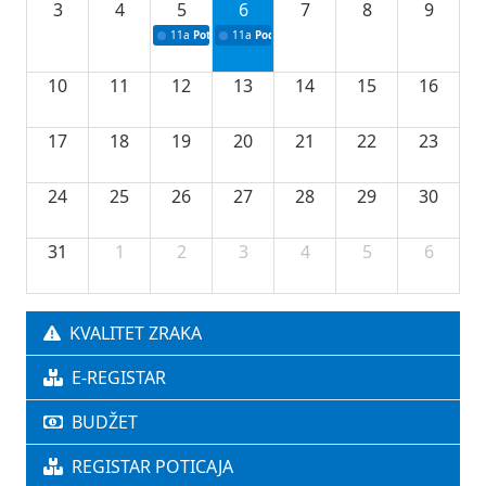
3
4
5
6
7
8
9
11a
Potpisivanje ugovora o stipendijama za srednjoškolce
11a
Podrška razvoju vodne infrastrukture u Tu
10
11
12
13
14
15
16
17
18
19
20
21
22
23
24
25
26
27
28
29
30
31
1
2
3
4
5
6
KVALITET ZRAKA
E-REGISTAR
BUDŽET
REGISTAR POTICAJA