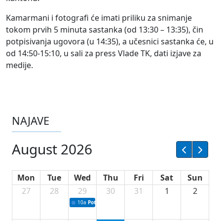
Kamarmani i fotografi će imati priliku za snimanje
tokom prvih 5 minuta sastanka (od 13:30 – 13:35), čin
potpisivanja ugovora (u 14:35), a učesnici sastanka će, u
od 14:50-15:10, u sali za press Vlade TK, dati izjave za
medije.
NAJAVE
August 2026
Mon
Tue
Wed
Thu
Fri
Sat
Sun
27
28
29
30
31
1
2
10a
Potpisivanje ugovora sa neprofitnim organizacijama