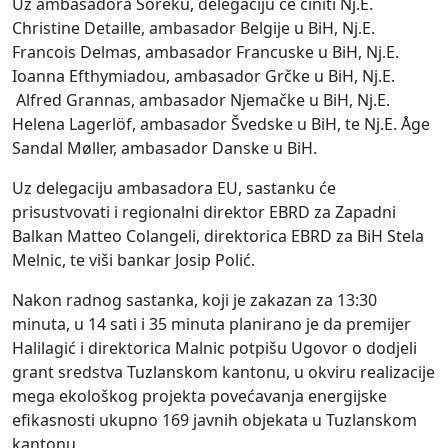
Uz ambasadora Soreku, delegaciju će činiti Nj.E.
Christine Detaille, ambasador Belgije u BiH, Nj.E.
Francois Delmas, ambasador Francuske u BiH, Nj.E.
Ioanna Efthymiadou, ambasador Grčke u BiH, Nj.E.
Alfred Grannas, ambasador Njemačke u BiH, Nj.E.
Helena Lagerlöf, ambasador Švedske u BiH, te Nj.E. Åge
Sandal Møller, ambasador Danske u BiH.
Uz delegaciju ambasadora EU, sastanku će
prisustvovati i regionalni direktor EBRD za Zapadni
Balkan Matteo Colangeli, direktorica EBRD za BiH Stela
Melnic, te viši bankar Josip Polić.
Nakon radnog sastanka, koji je zakazan za 13:30
minuta, u 14 sati i 35 minuta planirano je da premijer
Halilagić i direktorica Malnic potpišu Ugovor o dodjeli
grant sredstva Tuzlanskom kantonu, u okviru realizacije
mega ekološkog projekta povećavanja energijske
efikasnosti ukupno 169 javnih objekata u Tuzlanskom
kantonu.