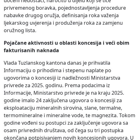
uočeni nedostaci, naročito u dijelu koji se tiče
privremenog boravka, pojednostavljenja procedure
nabavke drugog oružja, definisanja roka važenja
ljekarskog uvjerenja i produženja roka za zamjenu
oružnog lista.
Pojačane aktivnosti u oblasti koncesija i veći obim
fakturisanih naknada
Vlada Tuzlanskog kantona danas je prihvatila
Informaciju o prihodima i stepenu naplate po
ugovorima o koncesiji iz nadležnosti Ministarstva
privrede za 2025. godinu. Prema podacima iz
Informacije, Ministarstvo privrede je na kraju 2025.
godine imalo 24 zaključena ugovora o koncesiji za
eksploataciju mineralnih sirovina, slane, termalne,
termomineralne i mineralne vode, te magnezita. Tokom
godine vođeni su postupci za zaključenje ugovora sa
osam privrednih društava, od čega su tri postupka
okončana potpisivanjem novih koncesionih ugovora. U