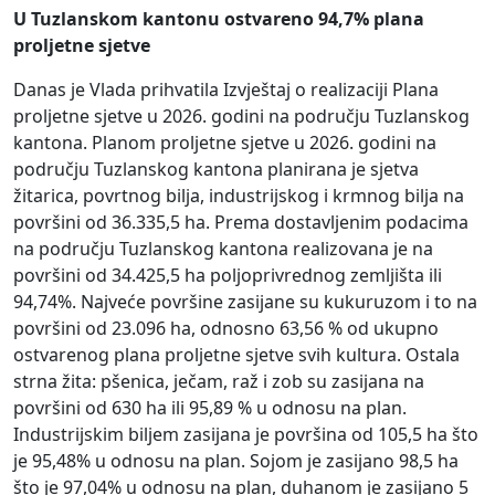
U Tuzlanskom kantonu ostvareno 94,7% plana
proljetne sjetve
Danas je Vlada prihvatila Izvještaj o realizaciji Plana
proljetne sjetve u 2026. godini na području Tuzlanskog
kantona. Planom proljetne sjetve u 2026. godini na
području Tuzlanskog kantona planirana je sjetva
žitarica, povrtnog bilja, industrijskog i krmnog bilja na
površini od 36.335,5 ha. Prema dostavljenim podacima
na području Tuzlanskog kantona realizovana je na
površini od 34.425,5 ha poljoprivrednog zemljišta ili
94,74%. Najveće površine zasijane su kukuruzom i to na
površini od 23.096 ha, odnosno 63,56 % od ukupno
ostvarenog plana proljetne sjetve svih kultura. Ostala
strna žita: pšenica, ječam, raž i zob su zasijana na
površini od 630 ha ili 95,89 % u odnosu na plan.
Industrijskim biljem zasijana je površina od 105,5 ha što
je 95,48% u odnosu na plan. Sojom je zasijano 98,5 ha
što je 97,04% u odnosu na plan, duhanom je zasijano 5