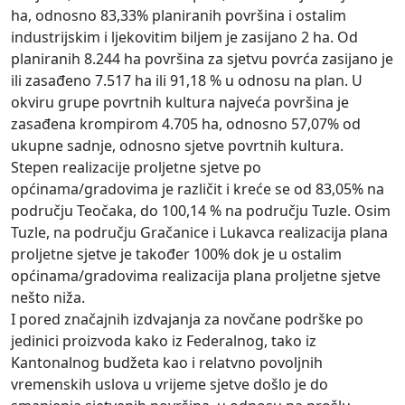
ha, odnosno 83,33% planiranih površina i ostalim
industrijskim i ljekovitim biljem je zasijano 2 ha. Od
planiranih 8.244 ha površina za sjetvu povrća zasijano je
ili zasađeno 7.517 ha ili 91,18 % u odnosu na plan. U
okviru grupe povrtnih kultura najveća površina je
zasađena krompirom 4.705 ha, odnosno 57,07% od
ukupne sadnje, odnosno sjetve povrtnih kultura.
Stepen realizacije proljetne sjetve po
općinama/gradovima je različit i kreće se od 83,05% na
području Teočaka, do 100,14 % na području Tuzle. Osim
Tuzle, na području Gračanice i Lukavca realizacija plana
proljetne sjetve je također 100% dok je u ostalim
općinama/gradovima realizacija plana proljetne sjetve
nešto niža.
I pored značajnih izdvajanja za novčane podrške po
jedinici proizvoda kako iz Federalnog, tako iz
Kantonalnog budžeta kao i relatvno povoljnih
vremenskih uslova u vrijeme sjetve došlo je do