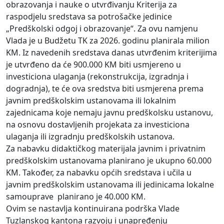
obrazovanja i nauke o utvrđivanju Kriterija za
raspodjelu sredstava sa potrošačke jedinice
„Predškolski odgoj i obrazovanje“. Za ovu namjenu
Vlada je u Budžetu TK za 2026. godinu planirala milion
KM. Iz navedenih sredstava danas utvrđenim kriterijima
je utvrđeno da će 900.000 KM biti usmjereno u
investiciona ulaganja (rekonstrukcija, izgradnja i
dogradnja), te će ova sredstva biti usmjerena prema
javnim predškolskim ustanovama ili lokalnim
zajednicama koje nemaju javnu predškolsku ustanovu,
na osnovu dostavljenih projekata za investiciona
ulaganja ili izgradnju predškolskih ustanova.
Za nabavku didaktičkog materijala javnim i privatnim
predškolskim ustanovama planirano je ukupno 60.000
KM. Također, za nabavku općih sredstava i učila u
javnim predškolskim ustanovama ili jedinicama lokalne
samouprave planirano je 40.000 KM.
Ovim se nastavlja kontinuirana podrška Vlade
Tuzlanskog kantona razvoju i unapređenju