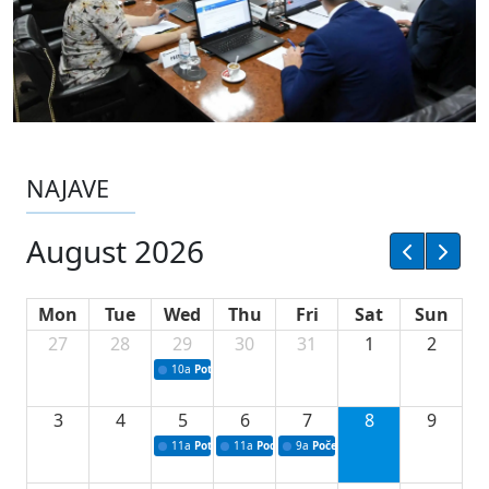
NAJAVE
August 2026
Mon
Tue
Wed
Thu
Fri
Sat
Sun
27
28
29
30
31
1
2
10a
Potpisivanje ugovora sa neprofitnim organizacijama
3
4
5
6
7
8
9
11a
Potpisivanje ugovora o stipendijama za srednjoškolce
11a
Podrška razvoju vodne infrastrukture u Tu
9a
Početak izgradnje nove fiskultur