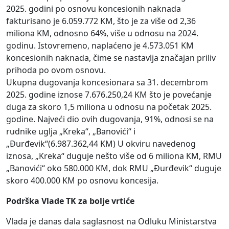
2025. godini po osnovu koncesionih naknada
fakturisano je 6.059.772 KM, što je za više od 2,36
miliona KM, odnosno 64%, više u odnosu na 2024.
godinu. Istovremeno, naplaćeno je 4.573.051 KM
koncesionih naknada, čime se nastavlja značajan priliv
prihoda po ovom osnovu.
Ukupna dugovanja koncesionara sa 31. decembrom
2025. godine iznose 7.676.250,24 KM što je povećanje
duga za skoro 1,5 miliona u odnosu na početak 2025.
godine. Najveći dio ovih dugovanja, 91%, odnosi se na
rudnike uglja „Kreka“, „Banovići“ i
„Đurđevik“(6.987.362,44 KM) U okviru navedenog
iznosa, „Kreka“ duguje nešto više od 6 miliona KM, RMU
„Banovići“ oko 580.000 KM, dok RMU „Đurđevik“ duguje
skoro 400.000 KM po osnovu koncesija.
Podrška Vlade TK za bolje vrtiće
Vlada je danas dala saglasnost na Odluku Ministarstva