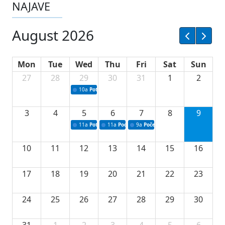
NAJAVE
August 2026
Mon
Tue
Wed
Thu
Fri
Sat
Sun
27
28
29
30
31
1
2
10a
Potpisivanje ugovora sa neprofitnim organizacijama
3
4
5
6
7
8
9
11a
Potpisivanje ugovora o stipendijama za srednjoškolce
11a
Podrška razvoju vodne infrastrukture u Tu
9a
Početak izgradnje nove fiskultur
10
11
12
13
14
15
16
17
18
19
20
21
22
23
24
25
26
27
28
29
30