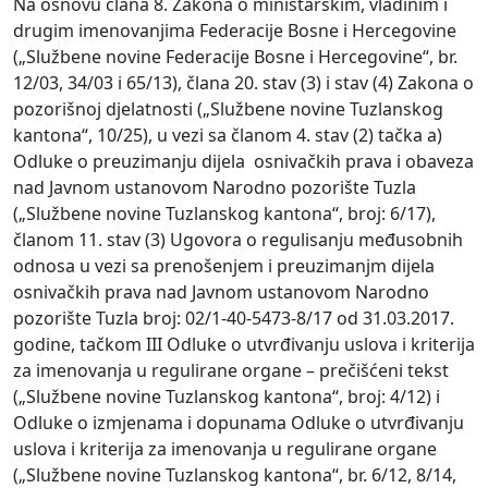
Na osnovu člana 8. Zakona o ministarskim, vladinim i
drugim imenovanjima Federacije Bosne i Hercegovine
(„Službene novine Federacije Bosne i Hercegovine“, br.
12/03, 34/03 i 65/13), člana 20. stav (3) i stav (4) Zakona o
pozorišnoj djelatnosti („Službene novine Tuzlanskog
kantona“, 10/25), u vezi sa članom 4. stav (2) tačka a)
Odluke o preuzimanju dijela osnivačkih prava i obaveza
nad Javnom ustanovom Narodno pozorište Tuzla
(„Službene novine Tuzlanskog kantona“, broj: 6/17),
članom 11. stav (3) Ugovora o regulisanju međusobnih
odnosa u vezi sa prenošenjem i preuzimanjm dijela
osnivačkih prava nad Javnom ustanovom Narodno
pozorište Tuzla broj: 02/1-40-5473-8/17 od 31.03.2017.
godine, tačkom III Odluke o utvrđivanju uslova i kriterija
za imenovanja u regulirane organe – prečišćeni tekst
(„Službene novine Tuzlanskog kantona“, broj: 4/12) i
Odluke o izmjenama i dopunama Odluke o utvrđivanju
uslova i kriterija za imenovanja u regulirane organe
(„Službene novine Tuzlanskog kantona“, br. 6/12, 8/14,