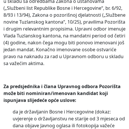
u skladu sa odredbama Zakona o ustanovama
(„Službeni list Republike Bosne i Hercegovine“, br. 6/92,
8/93 i 13/94), Zakona o pozorišnoj djelatnosti („Službene
novine Tuzlanskog kantona“, 10/25), pravilima Pozorišta
i drugim relevantnim propisima. Upravni odbor imenuje
Vlada Tuzlanskog kantona, na mandatni period od četiri
(4) godine, nakon čega mogu biti ponovo imenovani još
jedan mandat. Konačno imenovane osobe ostvariće
pravo na naknadu za rad u Upravnom odboru u skladu
sa važećim aktima.
Za predsjednika i člana Upravnog odbora Pozorišta
može biti nominiran/imenovan kandidat koji
ispunjava slijedeće opće uslove:
da je državljanin Bosne i Hercegovine (dokaz:
uvjerenje o državljanstvu ne starije od 3 mjeseca od
dana objave Javnog oglasa ili fotokopija važeće