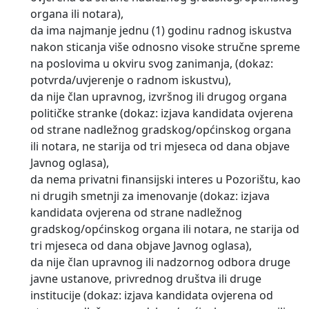
organa ili notara),
da ima najmanje jednu (1) godinu radnog iskustva
nakon sticanja više odnosno visoke stručne spreme
na poslovima u okviru svog zanimanja, (dokaz:
potvrda/uvjerenje o radnom iskustvu),
da nije član upravnog, izvršnog ili drugog organa
političke stranke (dokaz: izjava kandidata ovjerena
od strane nadležnog gradskog/općinskog organa
ili notara, ne starija od tri mjeseca od dana objave
Javnog oglasa),
da nema privatni finansijski interes u Pozorištu, kao
ni drugih smetnji za imenovanje (dokaz: izjava
kandidata ovjerena od strane nadležnog
gradskog/općinskog organa ili notara, ne starija od
tri mjeseca od dana objave Javnog oglasa),
da nije član upravnog ili nadzornog odbora druge
javne ustanove, privrednog društva ili druge
institucije (dokaz: izjava kandidata ovjerena od