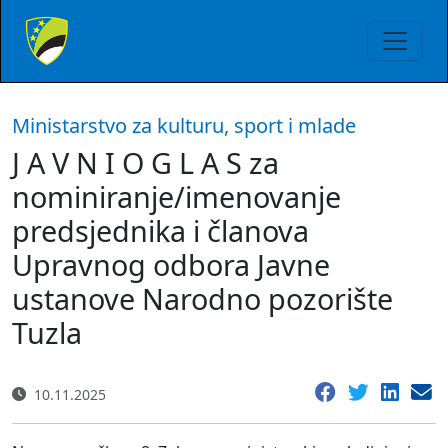
Ministarstvo za kulturu, sport i mlade
J A V N I O G L A S za
nominiranje/imenovanje
predsjednika i članova
Upravnog odbora Javne
ustanove Narodno pozorište
Tuzla
10.11.2025