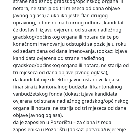
strane nadležnog gradskog/općinskog organa ili
notara, ne starija od tri mjeseca od dana objave
Javnog oglasa) a ukoliko jeste član drugog
upravnog, odnosno nadzornog odbora, kandidat
će dostaviti izjavu ovjerenu od strane nadležnog
gradskog/općinskog organa ili notara da će po
konačnom imenovanju odstupiti sa pozicije u roku
od sedam dana od dana imenovanja, (dokaz: izjava
kandidata ovjerena od strane nadležnog
gradskog/općinskog organa ili notara, ne starija od
tri mjeseca od dana objave Javnog oglasa),
da kandidat nije direktor javne ustanove koja se
finansira iz kantonalnog budžeta ili kantonalnog
vanbudžetskog fonda (dokaz: izjava kandidata
ovjerena od strane nadležnog gradskog/općinskog
organa ili notara, ne starija od tri mjeseca od dana
objave Javnog oglasa),
da je zaposlen u Pozorištu – za člana iz reda
zaposlenika u Pozorištu (dokaz: potvrda/uvjerenje