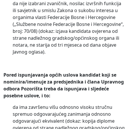
da nije izabrani zvaničnik, nosilac izvršnih funkcija
ili savjetnik u smislu Zakona o sukobu interesa u
organima vlasti Federacije Bosne i Hercegovine
(„Službene novine Federacije Bosne i Hercegovine“,
broj: 70/08) (dokaz: izjava kandidata ovjerena od
strane nadležnog gradskog/općinskog organa ili
notara, ne starija od tri mjeseca od dana objave
Javnog oglasa).
Pored ispunjavanja općih uslova kandidat koji se
nominira/imenuje za predsjednika i člana Upravnog
odbora Pozorišta treba da ispunjava i sljedeće
posebne uslove, i to:
da ima završenu višu odnosno visoku stručnu
spremuo odgovarajućeg zanimanja odnosno
odgovarajući ekvivalent (dokaz: kopija diplome
ovjerena od strane nadležnog gradskog/općinskog