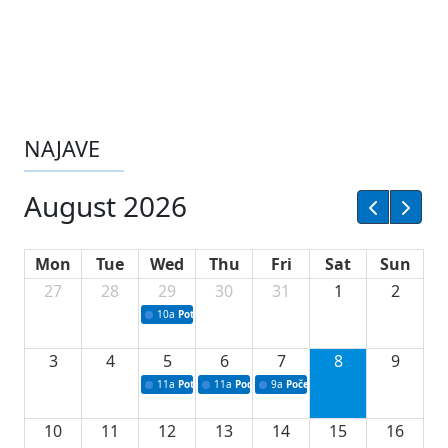
NAJAVE
August 2026
Mon
Tue
Wed
Thu
Fri
Sat
Sun
27
28
29
30
31
1
2
10a
Potpisivanje ugovora sa neprofitnim organizacijama
3
4
5
6
7
8
9
11a
Potpisivanje ugovora o stipendijama za srednjoškolce
11a
Podrška razvoju vodne infrastrukture u Tu
9a
Početak izgradnje nove fiskultur
10
11
12
13
14
15
16