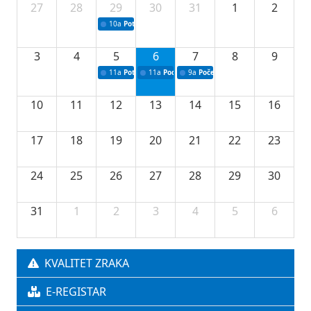
27
28
29
30
31
1
2
10a
Potpisivanje ugovora sa neprofitnim organizacijama
3
4
5
6
7
8
9
11a
Potpisivanje ugovora o stipendijama za srednjoškolce
11a
Podrška razvoju vodne infrastrukture u Tu
9a
Početak izgradnje nove fiskultur
10
11
12
13
14
15
16
17
18
19
20
21
22
23
24
25
26
27
28
29
30
31
1
2
3
4
5
6
KVALITET ZRAKA
E-REGISTAR