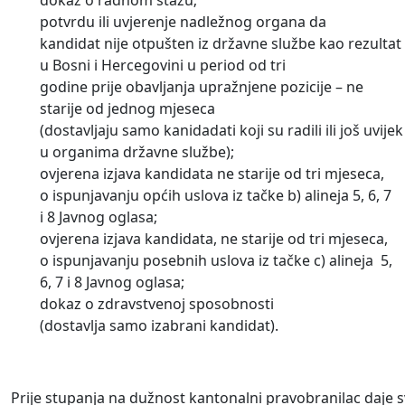
dokaz o radnom stažu;
potvrdu ili uvjerenje nadležnog organa da
kandidat nije otpušten iz državne službe kao rezultat 
u Bosni i Hercegovini u period od tri
godine prije obavljanja upražnjene pozicije – ne
starije od jednog mjeseca
(dostavljaju samo kanidadati koji su radili ili još uvije
u organima državne službe);
ovjerena izjava kandidata ne starije od tri mjeseca,
o ispunjavanju općih uslova iz tačke b) alineja 5, 6, 7
i 8 Javnog oglasa;
ovjerena izjava kandidata, ne starije od tri mjeseca,
o ispunjavanju posebnih uslova iz tačke c) alineja 5,
6, 7 i 8 Javnog oglasa;
dokaz o zdravstvenoj sposobnosti
(dostavlja samo izabrani kandidat).
Prije stupanja na dužnost kantonalni pravobranilac daje