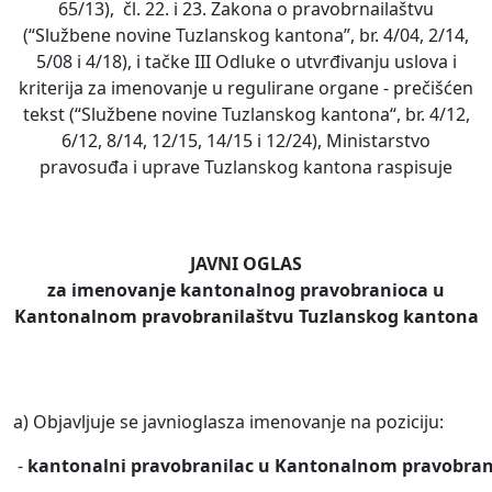
65/13), čl. 22. i 23. Zakona o pravobrnailaštvu
(“Službene novine Tuzlanskog kantona”, br. 4/04, 2/14,
5/08 i 4/18), i tačke III Odluke o utvrđivanju uslova i
kriterija za imenovanje u regulirane organe - prečišćen
tekst (“Službene novine Tuzlanskog kantona“, br. 4/12,
6/12, 8/14, 12/15, 14/15 i 12/24), Ministarstvo
pravosuđa i uprave Tuzlanskog kantona raspisuje
JAVNI OGLAS
za
imenovanje
kantonalnog
pravobranioca
u
Kantonalnom
pravobranilaštvu
Tuzlanskog
kantona
a) Objavljuje se javnioglasza imenovanje na poziciju:
-
kantonalni
pravobranilac
u
Kantonalnom
pravobran