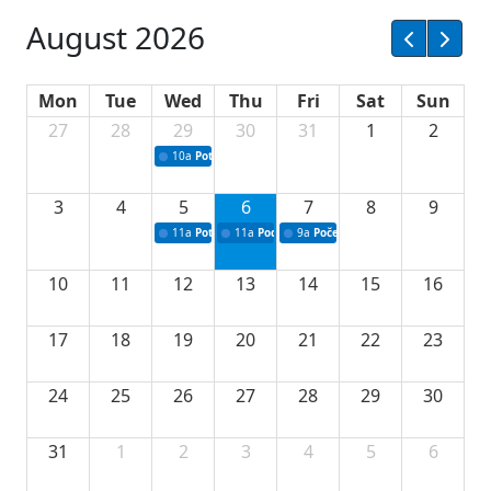
August 2026
Mon
Tue
Wed
Thu
Fri
Sat
Sun
27
28
29
30
31
1
2
10a
Potpisivanje ugovora sa neprofitnim organizacijama
3
4
5
6
7
8
9
11a
Potpisivanje ugovora o stipendijama za srednjoškolce
11a
Podrška razvoju vodne infrastrukture u Tu
9a
Početak izgradnje nove fiskultur
10
11
12
13
14
15
16
17
18
19
20
21
22
23
24
25
26
27
28
29
30
31
1
2
3
4
5
6