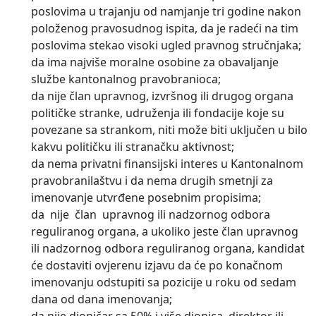
poslovima u trajanju od namjanje tri godine nakon
položenog pravosudnog ispita, da je radeći na tim
poslovima stekao visoki ugled pravnog stručnjaka;
da ima najviše moralne osobine za obavaljanje
službe kantonalnog pravobranioca;
da nije član upravnog, izvršnog ili drugog organa
političke stranke, udruženja ili fondacije koje su
povezane sa strankom, niti može biti uključen u bilo
kakvu političku ili stranačku aktivnost;
da nema privatni finansijski interes u Kantonalnom
pravobranilaštvu i da nema drugih smetnji za
imenovanje utvrđene posebnim propisima;
da nije član upravnog ili nadzornog odbora
reguliranog organa, a ukoliko jeste član upravnog
ili nadzornog odbora reguliranog organa, kandidat
će dostaviti ovjerenu izjavu da će po konačnom
imenovanju odstupiti sa pozicije u roku od sedam
dana od dana imenovanja;