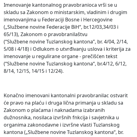
Imenovanje kantonalnog pravobranioca vrši se u
skladu sa Zakonom o ministarskim, vladinim i drugim
imenovanjima u Federaciji Bosne i Hercegovine
(„Službene novine Federacije BiH“, br.12/03,34/03 i
65/13), Zakonom o pravobranilaštvu
(“Službene novine Tuzlanskog kantona”, br. 4/04, 2/14,
5/08 i 4/18) i Odlukom o utvrđivanju uslova i kriterija za
imenovanje u regulirane organe - prečišćen tekst
(“Službene novine Tuzlanskog kantona“, br.4/12, 6/12,
8/14, 12/15, 14/15 i 12/24).
Konačno imenovani kantonalni pravobranilac ostvarit
će pravo na plaću i druga lična primanja u skladu sa
Zakonom o plaćama i naknadama izabranih
dužnosnika, nosilaca izvršnih fnkcija i savjetnika u
organima zakonodavne i izvršne vlasti Tuzlanskog
kantona („Službene novine Tuzlanskog kantona“, br.