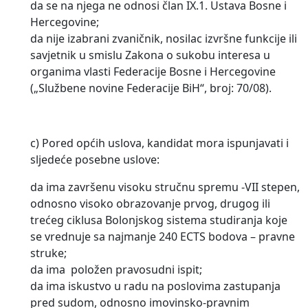
da se na njega ne odnosi član IX.1. Ustava Bosne i
Hercegovine;
da nije izabrani zvaničnik, nosilac izvršne funkcije ili
savjetnik u smislu Zakona o sukobu interesa u
organima vlasti Federacije Bosne i Hercegovine
(„Službene novine Federacije BiH“, broj: 70/08).
c) Pored općih uslova, kandidat mora ispunjavati i
sljedeće posebne uslove:
da ima završenu visoku stručnu spremu -VII stepen,
odnosno visoko obrazovanje prvog, drugog ili
trećeg ciklusa Bolonjskog sistema studiranja koje
se vrednuje sa najmanje 240 ECTS bodova – pravne
struke;
da ima
položen pravosudni ispit;
da ima iskustvo u radu na poslovima zastupanja
pred sudom, odnosno imovinsko-pravnim