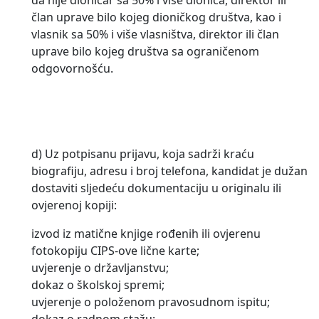
da nije dioničar sa 50% i više dionica, direktor ili
član uprave bilo kojeg dioničkog društva, kao i
vlasnik sa 50% i više vlasništva, direktor ili član
uprave bilo kojeg društva sa ograničenom
odgovornošću.
d) Uz potpisanu prijavu, koja sadrži kraću
biografiju, adresu i broj telefona, kandidat je dužan
dostaviti sljedeću dokumentaciju u originalu ili
ovjerenoj kopiji:
izvod iz matične knjige rođenih ili ovjerenu
fotokopiju CIPS-ove lične karte;
uvjerenje o državljanstvu;
dokaz o školskoj spremi;
uvjerenje o položenom pravosudnom ispitu;