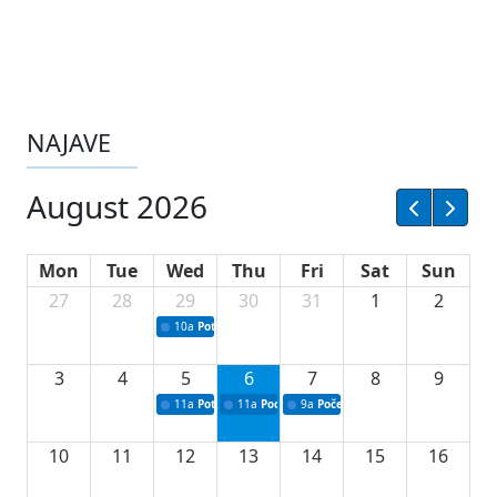
NAJAVE
August 2026
Mon
Tue
Wed
Thu
Fri
Sat
Sun
27
28
29
30
31
1
2
10a
Potpisivanje ugovora sa neprofitnim organizacijama
3
4
5
6
7
8
9
11a
Potpisivanje ugovora o stipendijama za srednjoškolce
11a
Podrška razvoju vodne infrastrukture u Tu
9a
Početak izgradnje nove fiskultur
10
11
12
13
14
15
16