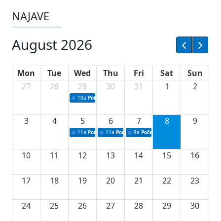
NAJAVE
August 2026
Mon
Tue
Wed
Thu
Fri
Sat
Sun
27
28
29
30
31
1
2
10a
Potpisivanje ugovora sa neprofitnim organizacijama
3
4
5
6
7
8
9
11a
Potpisivanje ugovora o stipendijama za srednjoškolce
11a
Podrška razvoju vodne infrastrukture u Tu
9a
Početak izgradnje nove fiskultur
10
11
12
13
14
15
16
17
18
19
20
21
22
23
24
25
26
27
28
29
30