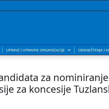
UPRAVE I UPRAVNE ORGANIZACIJE
OBAVJEŠTENJA I 
andidata za nominiranje 
ije za koncesije Tuzlan