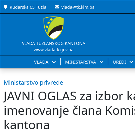
Rudarska 65 Tuzla
vlada@tk.kim.ba
VLADA TUZLANSKOG KANTONA
www.vladatk.gov.ba
VLADA
MINISTARSTVA
UREDI
Ministarstvo privrede
JAVNI OGLAS za izbor k
imenovanje člana Komis
kantona