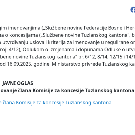
gim imenovanjima („Službene novine Federacije Bosne i Herc
akona o koncesijama („Službene novine Tuzlanskog kantona“, br
 o utvrđivanju uslova i kriterija za imenovanje u regulirane o
broj: 4/12), Odlukom o izmjenama i dopunama Odluke o utv
bene novine Tuzlanskog kantona“ br. 6/12, 8/14, 12/15 i 14/1
od 16.09.2025. godine, Ministarstvo privrede Tuzlanskog k
JAVNI OGLAS
novanje člana Komisije za koncesije Tuzlanskog kantona
je člana Komisije za koncesije Tuzlanskog kantona