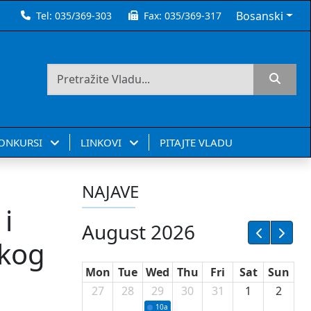
Bosanski
Tel:
035/369-303
Fax:
035/369-317
KONKURSI
LINKOVI
PITAJTE VLADU
NAJAVE
i
August 2026
skog
Mon
Tue
Wed
Thu
Fri
Sat
Sun
27
28
29
30
31
1
2
10a
Potpisivanje ugovora sa neprofitnim or