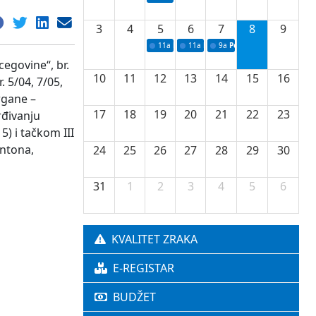
3
4
5
6
7
8
9
11a
Potpisivanje ugovora o stipendijama za 
11a
Podrška razvoju vodne infrastr
9a
Početak izgradnje nove f
egovine“, br.
10
11
12
13
14
15
16
. 5/04, 7/05,
rgane –
17
18
19
20
21
22
23
rđivanju
5) i tačkom III
antona,
24
25
26
27
28
29
30
31
1
2
3
4
5
6
KVALITET ZRAKA
E-REGISTAR
BUDŽET