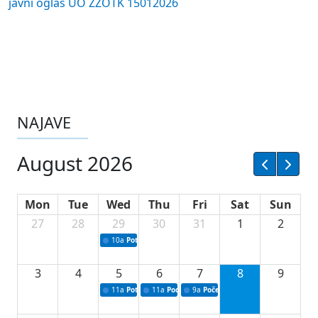
javni oglas UO ZZOTK 15012026
NAJAVE
August 2026
Mon
Tue
Wed
Thu
Fri
Sat
Sun
27
28
29
30
31
1
2
10a
Potpisivanje ugovora sa neprofitnim organizacijama
3
4
5
6
7
8
9
11a
Potpisivanje ugovora o stipendijama za srednjoškolce
11a
Podrška razvoju vodne infrastrukture u Tu
9a
Početak izgradnje nove fiskultur