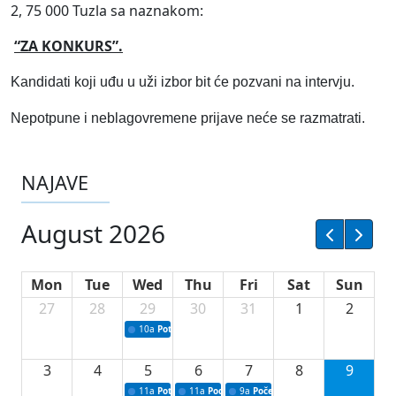
2, 75 000 Tuzla sa naznakom:
“ZA KONKURS”.
Kandidati koji uđu u uži izbor bit će pozvani na intervju.
Nepotpune i neblagovremene prijave neće se razmatrati.
NAJAVE
August 2026
Mon
Tue
Wed
Thu
Fri
Sat
Sun
27
28
29
30
31
1
2
10a
Potpisivanje ugovora sa neprofitnim organizacijama
3
4
5
6
7
8
9
11a
Potpisivanje ugovora o stipendijama za srednjoškolce
11a
Podrška razvoju vodne infrastrukture u Tu
9a
Početak izgradnje nove fiskultur