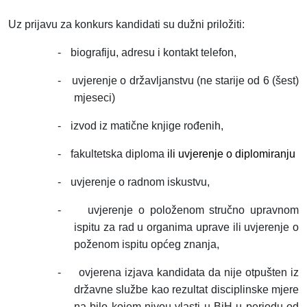
Uz prijavu za konkurs kandidati su dužni priložiti:
-
biografiju, adresu i kontakt telefon,
-
uvjerenje o državljanstvu (ne starije od 6 (šest)
mjeseci)
-
izvod iz matične knjige rođenih,
-
fakultetska diploma
ili uvjerenje o diplomiranju
-
uvjerenje o radnom iskustvu,
-
uvjerenje o položenom stručno upravnom
ispitu za rad u organima uprave ili uvjerenje o
poženom ispitu općeg znanja,
-
ovjerena izjava kandidata da nije otpušten iz
državne službe kao rezultat disciplinske mjere
na bilo kojem nivou vlasti u BiH u periodu od