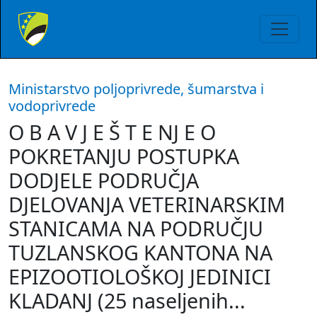
Ministarstvo poljoprivrede, šumarstva i
vodoprivrede
O B A V J E Š T E NJ E O
POKRETANJU POSTUPKA
DODJELE PODRUČJA
DJELOVANJA VETERINARSKIM
STANICAMA NA PODRUČJU
TUZLANSKOG KANTONA NA
EPIZOOTIOLOŠKOJ JEDINICI
KLADANJ (25 naseljenih...