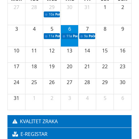
27
28
29
30
31
1
2
10a
Potpisivanje ugovora sa neprofitnim organizacijama
3
4
5
6
7
8
9
11a
Potpisivanje ugovora o stipendijama za srednjoškolce
11a
Podrška razvoju vodne infrastrukture u Tu
9a
Početak izgradnje nove fiskultur
10
11
12
13
14
15
16
17
18
19
20
21
22
23
24
25
26
27
28
29
30
31
1
2
3
4
5
6
KVALITET ZRAKA
E-REGISTAR