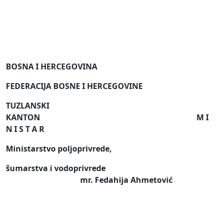
BOSNA I HERCEGOVINA
FEDERACIJA BOSNE I HERCEGOVINE
TUZLANSKI
KANTON
M I
N I S T A R
Ministarstvo poljoprivrede,
šumarstva i vodoprivrede
mr. Fedahija Ahmetović