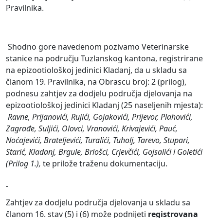
Pravilnika.
Shodno gore navedenom pozivamo Veterinarske
stanice na području Tuzlanskog kantona, registrirane
na epizootiološkoj jedinici Kladanj, da u skladu sa
članom 19. Pravilnika, na Obrascu broj: 2 (prilog),
podnesu zahtjev za dodjelu područja djelovanja na
epizootiološkoj jedinici Kladanj (25 naseljenih mjesta):
Ravne, Prijanovići, Rujići, Gojakovići, Prijevor, Plahovići,
Zagrađe, Suljići, Olovci, Vranovići, Krivajevići, Pauć,
Noćajevići,
Brateljevići, Turalići, Tuholj, Tarevo, Stupari,
Starić, Kladanj, Brgule, Brlošci, Crjevčići, Gojsalići i Goletići
(Prilog 1.),
te prilože traženu dokumentaciju.
Zahtjev za dodjelu područja djelovanja u skladu sa
članom 16. stav (5) i (6) može podnijeti
registrovana