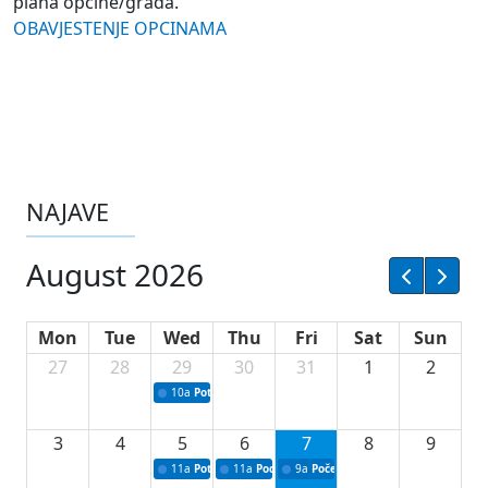
plana općine/grada.
OBAVJESTENJE OPCINAMA
NAJAVE
August 2026
Mon
Tue
Wed
Thu
Fri
Sat
Sun
27
28
29
30
31
1
2
10a
Potpisivanje ugovora sa neprofitnim organizacijama
3
4
5
6
7
8
9
11a
Potpisivanje ugovora o stipendijama za srednjoškolce
11a
Podrška razvoju vodne infrastrukture u Tu
9a
Početak izgradnje nove fiskultur