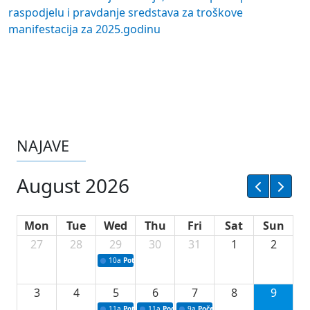
raspodjelu i pravdanje sredstava za troškove
manifestacija za 2025.godinu
NAJAVE
August 2026
Mon
Tue
Wed
Thu
Fri
Sat
Sun
27
28
29
30
31
1
2
10a
Potpisivanje ugovora sa neprofitnim organizacijama
3
4
5
6
7
8
9
11a
Potpisivanje ugovora o stipendijama za srednjoškolce
11a
Podrška razvoju vodne infrastrukture u Tu
9a
Početak izgradnje nove fiskultur