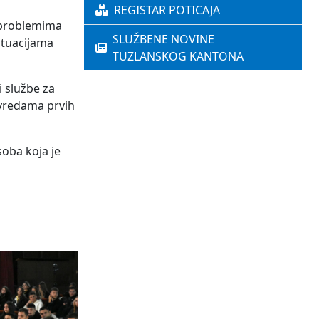
REGISTAR POTICAJA
m problemima
SLUŽBENE NOVINE
ituacijama
TUZLANSKOG KANTONA
i službe za
ovredama prvih
soba koja je