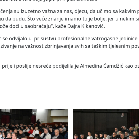
mičenja su izuzetno važna za nas, djecu, da učimo sa kakvi
da budu. Što veće znanje imamo to je bolje, jer u nekim s
e doći u saobraćaju“, kaže Dajra Kikanović.
se odvijalo u prisustvu profesionalne vatrogasne jedinice 
azivanje na važnost zbrinjavanja svih sa teškim tjelesnim p
prije i poslije nesreće podijelila je Almedina Čamdžić kao o