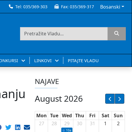
Bosanski
Tel:
035/369-303
Fax:
035/369-317
KONKURSI
LINKOVI
PITAJTE VLADU
NAJAVE
nanju
August 2026
Mon
Tue
Wed
Thu
Fri
Sat
Sun
27
28
29
30
31
1
2
10a
Potpisivanje ugovora sa neprofitnim or