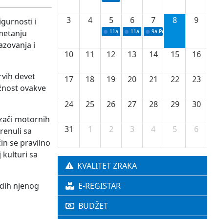
3
4
5
6
7
8
9
gurnosti i
metanju
11a
Potpisivanje ugovora o stipendijama za 
11a
Podrška razvoju vodne infrastr
9a
Početak izgradnje nove f
azovanja i
10
11
12
13
14
15
16
rvih devet
17
18
19
20
21
22
23
žnost ovakve
24
25
26
27
28
29
30
ozači motornih
31
1
2
3
4
5
6
renuli sa
čin se pravilno
 kulturi sa
KVALITET ZRAKA
adih njenog
E-REGISTAR
BUDŽET