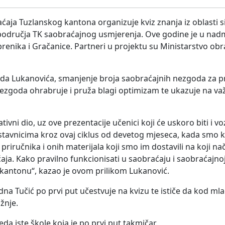
aja Tuzlanskog kantona organizuje kviz znanja iz oblasti si
 područja TK saobraćajnog usmjerenja. Ove godine je u nad
brenika i Gračanice. Partneri u projektu su Ministarstvo obr
da Lukanovića, smanjenje broja saobraćajnih nezgoda za p
ezgoda ohrabruje i pruža blagi optimizam te ukazuje na va
vni dio, uz ove prezentacije učenici koji će uskoro biti i v
astavnicima kroz ovaj ciklus od devetog mjeseca, kada smo k
priručnika i onih materijala koji smo im dostavili na koji na
ja. Kako pravilno funkcionisati u saobraćaju i saobraćajnoj
kantonu“, kazao je ovom prilikom Lukanović.
na Tučić po prvi put učestvuje na kvizu te ističe da kod ml
žnje.
eda iste škole koja je po prvi put takmičar.