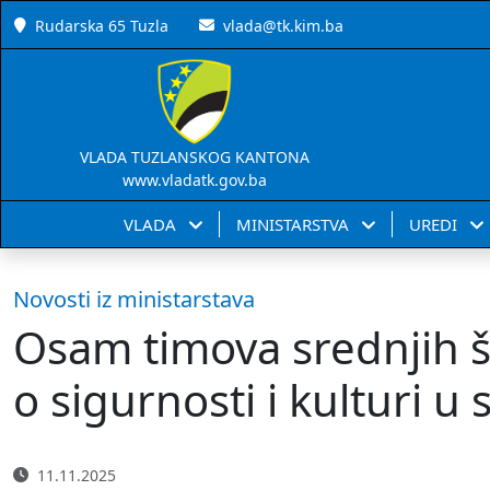
Rudarska 65 Tuzla
vlada@tk.kim.ba
VLADA TUZLANSKOG KANTONA
www.vladatk.gov.ba
VLADA
MINISTARSTVA
UREDI
Novosti iz ministarstava
Osam timova srednjih š
o sigurnosti i kulturi u
11.11.2025