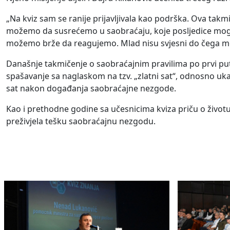
„Na kviz sam se ranije prijavljivala kao podrška. Ova tak
možemo da susrećemo u saobraćaju, koje posljedice mogu 
možemo brže da reagujemo. Mlad nisu svjesni do čega mož
Današnje takmičenje o saobraćajnim pravilima po prvi put 
spašavanje sa naglaskom na tzv. „zlatni sat“, odnosno uk
sat nakon događanja saobraćajne nezgode.
Kao i prethodne godine sa učesnicima kviza priču o životu 
preživjela tešku saobraćajnu nezgodu.