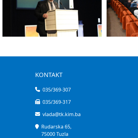
KONTAKT
035/369-307
035/369-317
vlada@tk.kim.ba
Rudarska 65,
75000 Tuzla