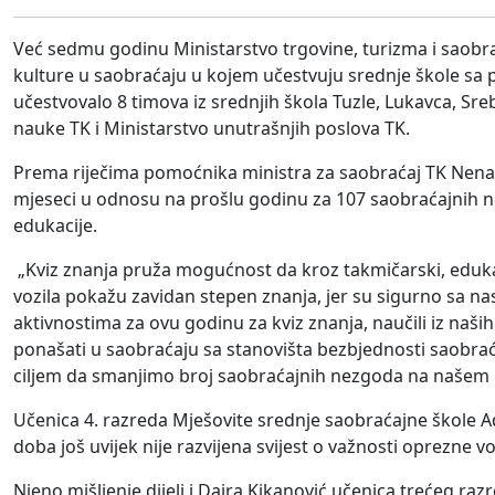
Već sedmu godinu Ministarstvo trgovine, turizma i saobrać
kulture u saobraćaju u kojem učestvuju srednje škole sa
učestvovalo 8 timova iz srednjih škola Tuzle, Lukavca, Sre
nauke TK i Ministarstvo unutrašnjih poslova TK.
Prema riječima pomoćnika ministra za saobraćaj TK Nena
mjeseci u odnosu na prošlu godinu za 107 saobraćajnih n
edukacije.
„Kviz znanja pruža mogućnost da kroz takmičarski, edukati
vozila pokažu zavidan stepen znanja, jer su sigurno sa n
aktivnostima za ovu godinu za kviz znanja, naučili iz naših 
ponašati u saobraćaju sa stanovišta bezbjednosti saobraća
ciljem da smanjimo broj saobraćajnih nezgoda na našem 
Učenica 4. razreda Mješovite srednje saobraćajne škole Ad
doba još uvijek nije razvijena svijest o važnosti oprezne vo
Njeno mišljenje dijeli i Dajra Kikanović učenica trećeg razr