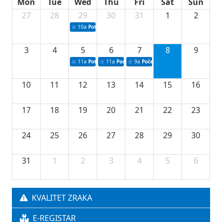
Mon
Tue
Wed
Thu
Fri
Sat
Sun
27
28
29
30
31
1
2
10a
Potpisivanje ugovora sa neprofitnim organizacijama
3
4
5
6
7
8
9
11a
Potpisivanje ugovora o stipendijama za srednjoškolce
11a
Podrška razvoju vodne infrastrukture u Tu
9a
Početak izgradnje nove fiskultur
10
11
12
13
14
15
16
17
18
19
20
21
22
23
24
25
26
27
28
29
30
31
1
2
3
4
5
6
KVALITET ZRAKA
E-REGISTAR