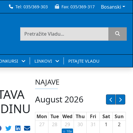
Bosanski
Tel:
035/369-303
Fax:
035/369-317
KONKURSI
LINKOVI
PITAJTE VLADU
NAJAVE
TAVA
August 2026
ODINU
Mon
Tue
Wed
Thu
Fri
Sat
Sun
27
28
29
30
31
1
2
10a
Potpisivanje ugovora sa neprofitnim or