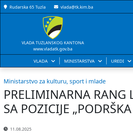
Rudarska 65 Tuzla
vlada@tk.kim.ba
VLADA TUZLANSKOG KANTONA
www.vladatk.gov.ba
VLADA
MINISTARSTVA
UREDI
Ministarstvo za kulturu, sport i mlade
PRELIMINARNA RANG L
SA POZICIJE „PODRŠK
11.08.2025