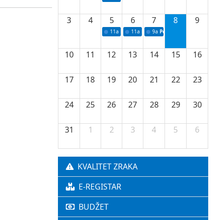
3
4
5
6
7
8
9
11a
Potpisivanje ugovora o stipendijama za 
11a
Podrška razvoju vodne infrastr
9a
Početak izgradnje nove f
10
11
12
13
14
15
16
17
18
19
20
21
22
23
24
25
26
27
28
29
30
31
1
2
3
4
5
6
KVALITET ZRAKA
E-REGISTAR
BUDŽET