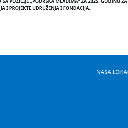
SA POZICIJE „PODRŠKA MLADIMA“ ZA 2025. GODINU ZA
 I PROJEKTE UDRUŽENJA I FONDACIJA.
NAŠA LOKA