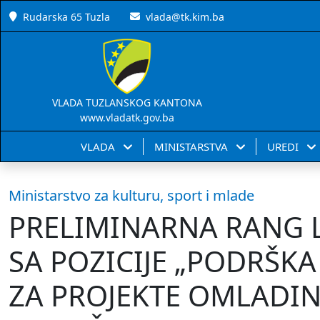
Rudarska 65 Tuzla
vlada@tk.kim.ba
VLADA TUZLANSKOG KANTONA
www.vladatk.gov.ba
VLADA
MINISTARSTVA
UREDI
Ministarstvo za kulturu, sport i mlade
PRELIMINARNA RANG L
SA POZICIJE „PODRŠK
ZA PROJEKTE OMLADIN