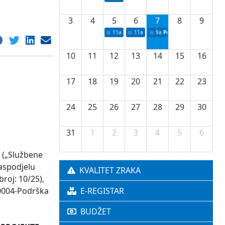
3
4
5
6
7
8
9
11a
Potpisivanje ugovora o stipendijama za 
11a
Podrška razvoju vodne infrastr
9a
Početak izgradnje nove f
10
11
12
13
14
15
16
17
18
19
20
21
22
23
24
25
26
27
28
29
30
31
1
2
3
4
5
6
 („Službene
raspodjelu
KVALITET ZRAKA
roj: 10/25),
10004-Podrška
E-REGISTAR
BUDŽET