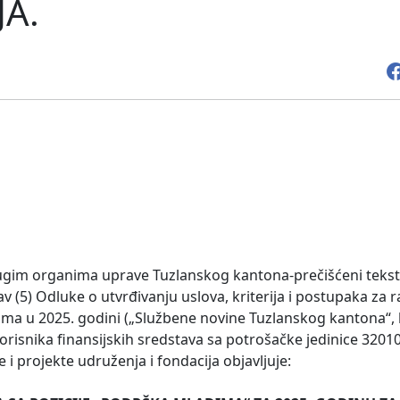
JA.
drugim organima uprave Tuzlanskog kantona-prečišćeni tekst
tav (5) Odluke o utvrđivanju uslova, kriterija i postupaka za 
a u 2025. godini („Službene novine Tuzlanskog kantona“, b
korisnika finansijskih sredstava sa potrošačke jedinice 320
i projekte udruženja i fondacija objavljuje: