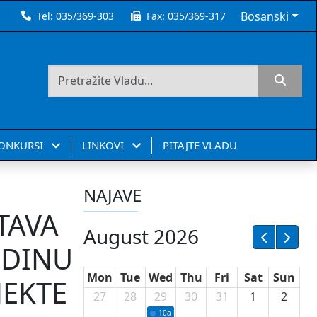
Bosanski
Tel:
035/369-303
Fax:
035/369-317
KONKURSI
LINKOVI
PITAJTE VLADU
NAJAVE
TAVA
August 2026
ODINU
Mon
Tue
Wed
Thu
Fri
Sat
Sun
JEKTE
27
28
29
30
31
1
2
10a
Potpisivanje ugovora sa neprofitnim or