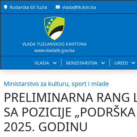
Rudarska 65 Tuzla
vlada@tk.kim.ba
VLADA TUZLANSKOG KANTONA
www.vladatk.gov.ba
VLADA
MINISTARSTVA
UREDI
Ministarstvo za kulturu, sport i mlade
PRELIMINARNA RANG L
SA POZICIJE „PODRŠKA
2025. GODINU