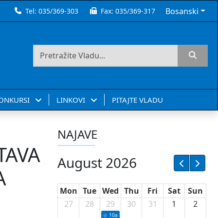
Bosanski
Tel:
035/369-303
Fax:
035/369-317
KONKURSI
LINKOVI
PITAJTE VLADU
NAJAVE
TAVA
August 2026
A
Mon
Tue
Wed
Thu
Fri
Sat
Sun
27
28
29
30
31
1
2
10a
Potpisivanje ugovora sa neprofitnim or