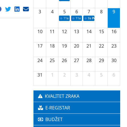
3
4
5
6
7
8
9
11a
Potpisivanje ugovora o stipendijama za 
11a
Podrška razvoju vodne infrastr
9a
Početak izgradnje nove f
10
11
12
13
14
15
16
17
18
19
20
21
22
23
24
25
26
27
28
29
30
31
1
2
3
4
5
6
KVALITET ZRAKA
E-REGISTAR
BUDŽET