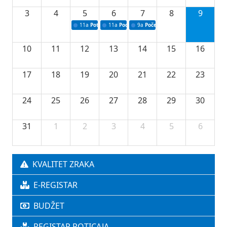
3
4
5
6
7
8
9
11a
Potpisivanje ugovora o stipendijama za srednjoškolce
11a
Podrška razvoju vodne infrastrukture u Tu
9a
Početak izgradnje nove fiskultur
10
11
12
13
14
15
16
17
18
19
20
21
22
23
24
25
26
27
28
29
30
31
1
2
3
4
5
6
KVALITET ZRAKA
E-REGISTAR
BUDŽET
REGISTAR POTICAJA