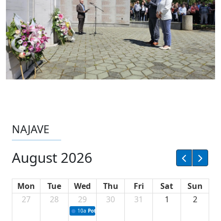
NAJAVE
August 2026
Mon
Tue
Wed
Thu
Fri
Sat
Sun
27
28
29
30
31
1
2
10a
Potpisivanje ugovora sa neprofitnim organizacijama