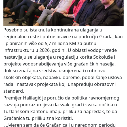
Posebno su istaknuta kontinuirana ulaganja u
regionalne ceste i putne pravce na području Grada, kao
i planiranih više od 5,7 miliona KM za putnu
infrastrukturu u 2026. godini. U oblasti vodoprivrede
nastavljaju se ulaganja u regulaciju korita Sokoluše i
projekte vodosnabdijevanja više gračaničkih naselja,
dok su značajna sredstva usmjerena i u obnovu
školskih objekata, nabavku opreme, poboljšanje uslova
rada i nastavak projekata koji unapređuju obrazovni
standard.
Premijer Halilagić je poručio da politika ravnomjernog
razvoja podrazumijeva da svaki grad i svaka općina u
Tuzlanskom kantonu imaju priliku za napredak, te da
Gračanica tu priliku zna koristiti.
„Uvjeren sam da će Gračanica i u narednom periodu