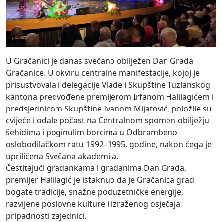
U Gračanici je danas svečano obilježen Dan Grada
Gračanice. U okviru centralne manifestacije, kojoj je
prisustvovala i delegacije Vlade i Skupštine Tuzlanskog
kantona predvođene premijerom Irfanom Halilagićem i
predsjednicom Skupštine Ivanom Mijatović, položile su
cvijeće i odale počast na Centralnom spomen-obilježju
šehidima i poginulim borcima u Odbrambeno-
oslobodilačkom ratu 1992–1995. godine, nakon čega je
upriličena Svečana akademija.
Čestitajući građankama i građanima Dan Grada,
premijer Halilagić je istaknuo da je Gračanica grad
bogate tradicije, snažne poduzetničke energije,
razvijene poslovne kulture i izraženog osjećaja
pripadnosti zajednici.