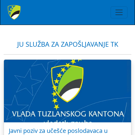
JU SLUŽBA ZA ZAPOŠLJAVANJE TK
Javni poziv za učešće poslodavaca u