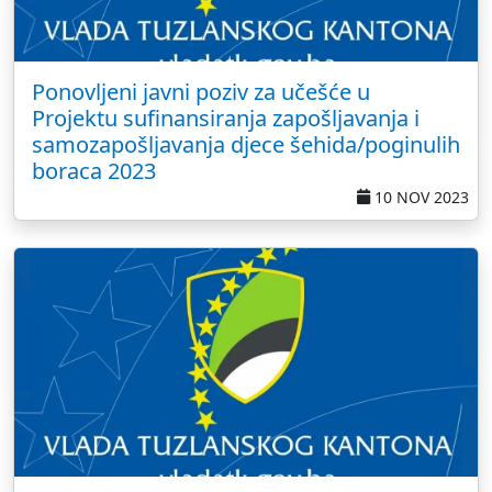
Ponovljeni javni poziv za učešće u
Projektu sufinansiranja zapošljavanja i
samozapošljavanja djece šehida/poginulih
boraca 2023
10 NOV 2023