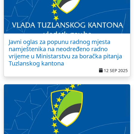
Javni oglas za popunu radnog mjesta
namještenika na neodređeno radno
vrijeme u Ministarstvu za boračka pitanja
Tuzlanskog kantona
12 SEP 2025