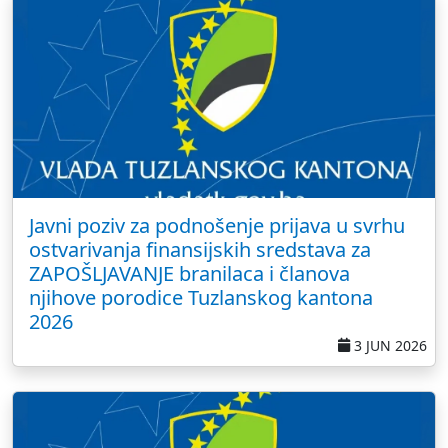
Javni poziv za podnošenje prijava u svrhu
ostvarivanja finansijskih sredstava za
ZAPOŠLJAVANJE branilaca i članova
njihove porodice Tuzlanskog kantona
2026
3 JUN 2026