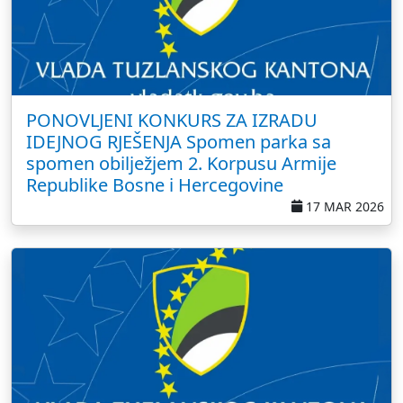
PONOVLJENI KONKURS ZA IZRADU
IDEJNOG RJEŠENJA Spomen parka sa
spomen obilježjem 2. Korpusu Armije
Republike Bosne i Hercegovine
17 MAR 2026