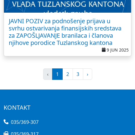
JAVNI POZIV za podnošenje prijava u
svrhu ostvarivanja finansijskih sredstava
za ZAPOŠLJAVANJE branilaca i članova
njihove porodice Tuzlanskog kantona
9 JUN 2025
‹
1
2
3
›
KONTAKT
035/369-307
035/369-317