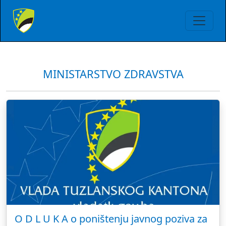
MINISTARSTVO ZDRAVSTVA
O D L U K A o poništenju javnog poziva za