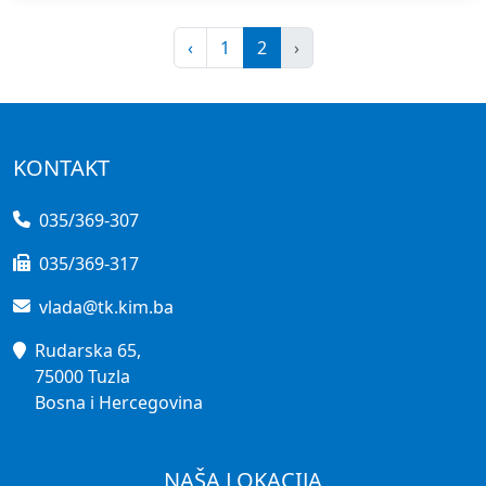
‹
1
2
›
KONTAKT
035/369-307
035/369-317
vlada@tk.kim.ba
Rudarska 65,
75000 Tuzla
Bosna i Hercegovina
NAŠA LOKACIJA