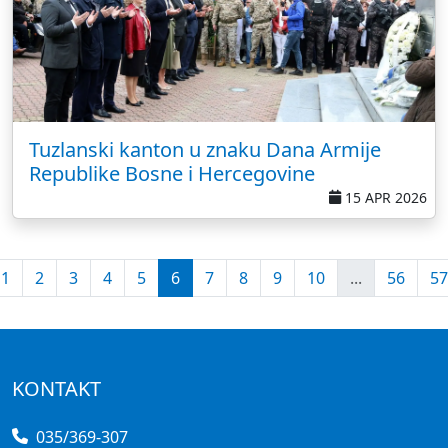
Tuzlanski kanton u znaku Dana Armije
Republike Bosne i Hercegovine
15 APR 2026
1
2
3
4
5
6
7
8
9
10
...
56
57
KONTAKT
035/369-307