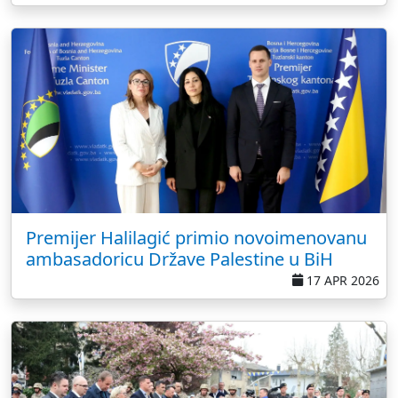
Premijer Halilagić primio novoimenovanu
ambasadoricu Države Palestine u BiH
17 APR 2026