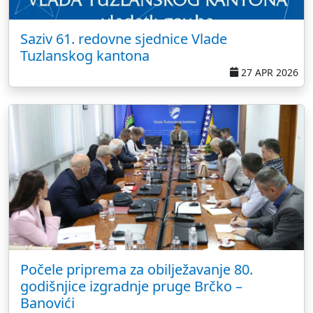
Saziv 61. redovne sjednice Vlade
Tuzlanskog kantona
27 APR 2026
Počele priprema za obilježavanje 80.
godišnjice izgradnje pruge Brčko –
Banovići