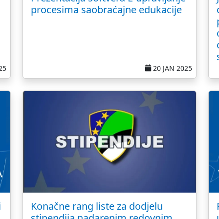
procesima saobraćajne edukacije
25
20 JAN 2025
i
Konačne rang liste za dodjelu
stipendija nadarenim redovnim