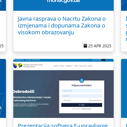
Javna rasprava o Nacrtu Zakona o
izmjenama i dopunama Zakona o
visokom obrazovanju
25
25 APR 2025
Prezentacija softvera E-upravljanje