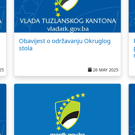
Obavijest o održavanju Okruglog
stola
25
26 MAY 2025