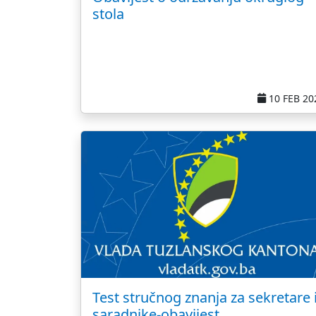
stola
10 FEB 20
Test stručnog znanja za sekretare 
saradnike-obavijest