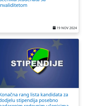
invaliditetom
19 NOV 2024
Konačna rang lista kandidata za
dodjelu stipendija posebno
nadarenim redovnim učenicima