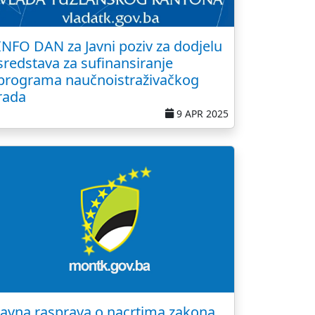
INFO DAN za Javni poziv za dodjelu
sredstava za sufinansiranje
programa naučnoistraživačkog
rada
9 APR 2025
Javna rasprava o nacrtima zakona