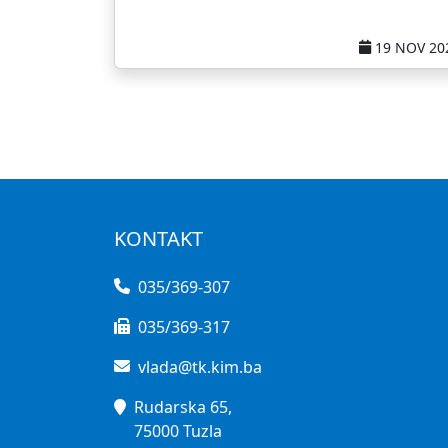
19 NOV 20
KONTAKT
035/369-307
035/369-317
vlada@tk.kim.ba
Rudarska 65,
75000 Tuzla