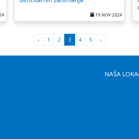
24
19 NOV 2024
‹
1
2
3
4
5
›
NAŠA LOKA