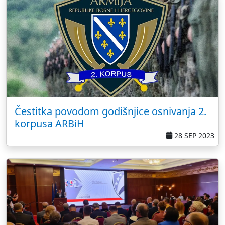
Čestitka povodom godišnjice osnivanja 2.
korpusa ARBiH
28 SEP 2023