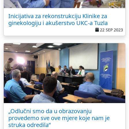
Inicijativa za rekonstrukciju Klinike za
ginekologiju i akušerstvo UKC-a Tuzla
22 SEP 2023
„Odlučni smo da u obrazovanju
provedemo sve ove mjere koje nam je
struka odredila“