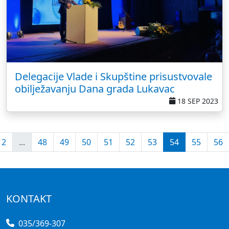
Delegacije Vlade i Skupštine prisustvovale
obilježavanju Dana grada Lukavac
18 SEP 2023
2
...
48
49
50
51
52
53
54
55
56
KONTAKT
035/369-307