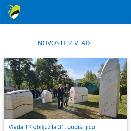
NOVOSTI IZ VLADE
Vlada TK obilježila 31. godišnjicu