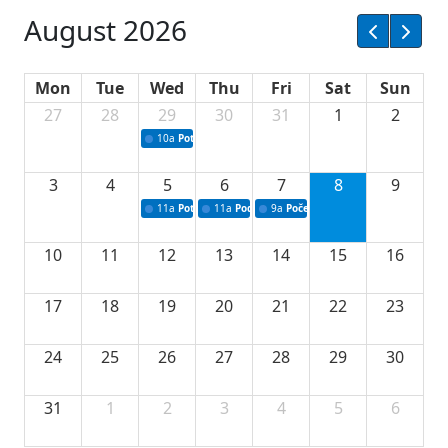
August 2026
Mon
Tue
Wed
Thu
Fri
Sat
Sun
27
28
29
30
31
1
2
10a
Potpisivanje ugovora sa neprofitnim organizacijama
3
4
5
6
7
8
9
11a
Potpisivanje ugovora o stipendijama za srednjoškolce
11a
Podrška razvoju vodne infrastrukture u Tu
9a
Početak izgradnje nove fiskultur
10
11
12
13
14
15
16
17
18
19
20
21
22
23
24
25
26
27
28
29
30
31
1
2
3
4
5
6