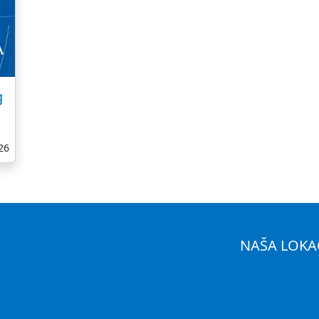
g
26
NAŠA LOKA