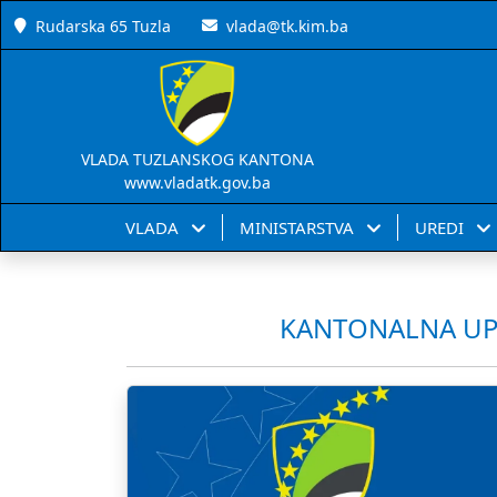
Rudarska 65 Tuzla
vlada@tk.kim.ba
VLADA TUZLANSKOG KANTONA
www.vladatk.gov.ba
VLADA
MINISTARSTVA
UREDI
KANTONALNA UPR