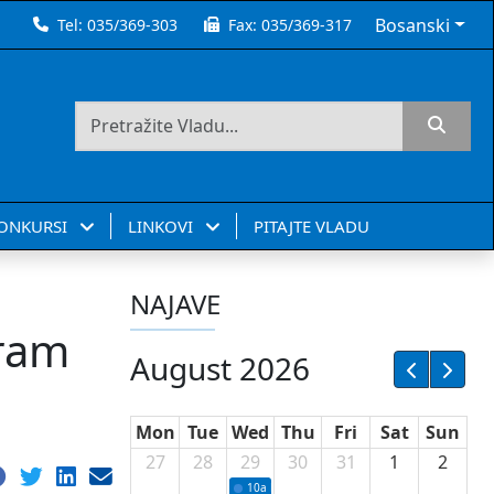
Bosanski
Tel:
035/369-303
Fax:
035/369-317
KONKURSI
LINKOVI
PITAJTE VLADU
NAJAVE
gram
August 2026
Mon
Tue
Wed
Thu
Fri
Sat
Sun
27
28
29
30
31
1
2
10a
Potpisivanje ugovora sa neprofitnim or