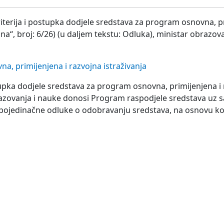
riterija i postupka dodjele sredstava za program osnovna, p
a“, broj: 6/26) (u daljem tekstu: Odluka), ministar obrazov
a, primijenjena i razvojna istraživanja
tupka dodjele sredstava za program osnovna, primijenjena i
brazovanja i nauke donosi Program raspodjele sredstava uz 
pojedinačne odluke o odobravanju sredstava, na osnovu koj