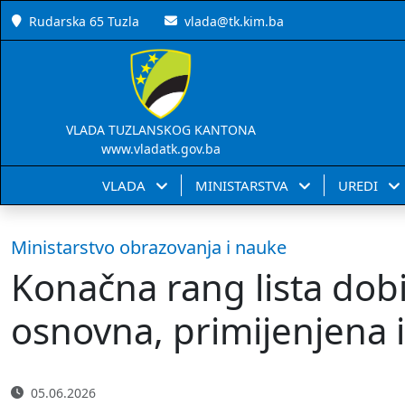
Rudarska 65 Tuzla
vlada@tk.kim.ba
VLADA TUZLANSKOG KANTONA
www.vladatk.gov.ba
VLADA
MINISTARSTVA
UREDI
Ministarstvo obrazovanja i nauke
Konačna rang lista dob
osnovna, primijenjena i
05.06.2026