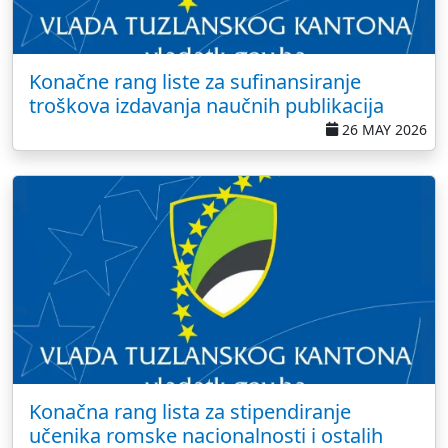
Konačne rang liste za sufinansiranje
troškova izdavanja naučnih publikacija
26 MAY 2026
Konačna rang lista za stipendiranje
učenika romske nacionalnosti i ostalih