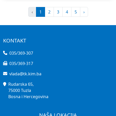
‹
1
2
3
4
5
›
KONTAKT
035/369-307
035/369-317
vlada@tk.kim.ba
Rudarska 65,
75000 Tuzla
Bosna i Hercegovina
NAŠA LOKACIJA