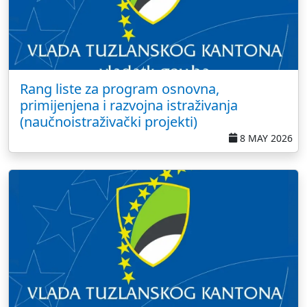
Rang liste za program osnovna,
primijenjena i razvojna istraživanja
(naučnoistraživački projekti)
8 MAY 2026