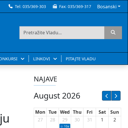
Bosanski
Tel:
035/369-303
Fax:
035/369-317
KONKURSI
LINKOVI
PITAJTE VLADU
NAJAVE
August 2026
Mon
Tue
Wed
Thu
Fri
Sat
Sun
ju
27
28
29
30
31
1
2
10a
Potpisivanje ugovora sa neprofitnim or