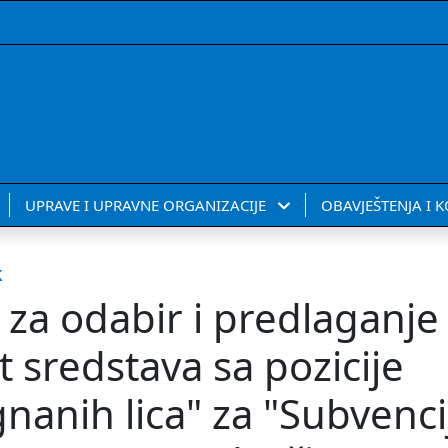
UPRAVE I UPRAVNE ORGANIZACIJE
OBAVJEŠTENJA I 
k
za odabir i predlaganje
t sredstava sa pozicije
nanih lica" za "Subvenci