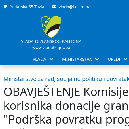
Rudarska 65 Tuzla
vlada@tk.kim.ba
VLADA TUZLANSKOG KANTONA
www.vladatk.gov.ba
VLADA
MINISTARSTVA
UREDI
Ministarstvo za rad, socijalnu politiku i povrata
OBAVJEŠTENJE Komisije 
korisnika donacije gran
"Podrška povratku prog