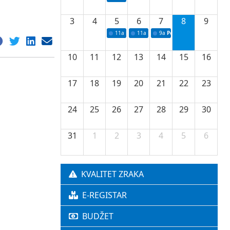
3
4
5
6
7
8
9
11a
Potpisivanje ugovora o stipendijama za 
11a
Podrška razvoju vodne infrastr
9a
Početak izgradnje nove f
10
11
12
13
14
15
16
17
18
19
20
21
22
23
24
25
26
27
28
29
30
31
1
2
3
4
5
6
KVALITET ZRAKA
E-REGISTAR
BUDŽET