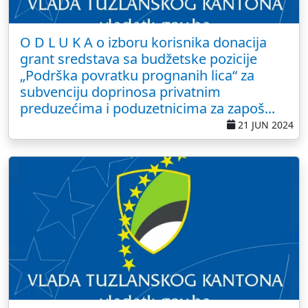
O D L U K A o izboru korisnika donacija
grant sredstava sa budžetske pozicije
„Podrška povratku prognanih lica“ za
subvenciju doprinosa privatnim
preduzećima i poduzetnicima za zapoš...
21 JUN 2024