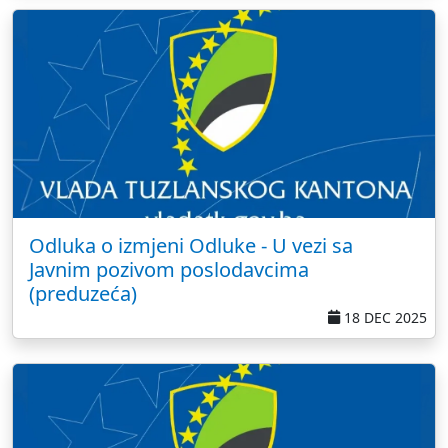
Odluka o izmjeni Odluke - U vezi sa
Javnim pozivom poslodavcima
(preduzeća)
18 DEC 2025