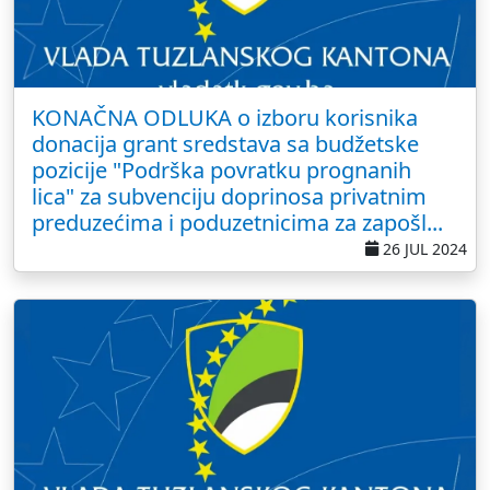
KONAČNA ODLUKA o izboru korisnika
donacija grant sredstava sa budžetske
pozicije "Podrška povratku prognanih
lica" za subvenciju doprinosa privatnim
preduzećima i poduzetnicima za zapošl...
26 JUL 2024