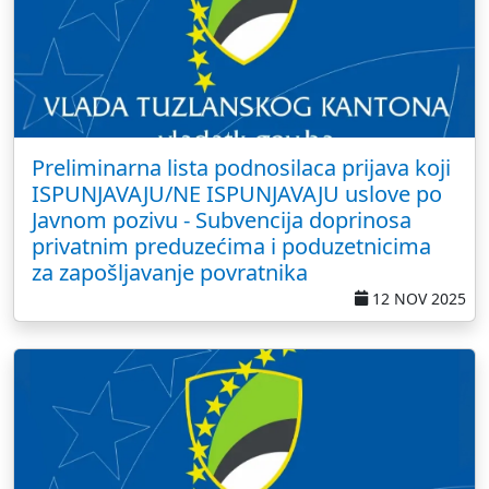
Preliminarna lista podnosilaca prijava koji
ISPUNJAVAJU/NE ISPUNJAVAJU uslove po
Javnom pozivu - Subvencija doprinosa
privatnim preduzećima i poduzetnicima
za zapošljavanje povratnika
12 NOV 2025