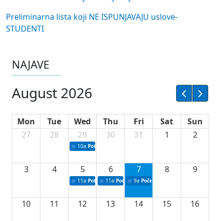
Preliminarna lista koji NE ISPUNJAVAJU uslove-
STUDENTI
NAJAVE
August 2026
Mon
Tue
Wed
Thu
Fri
Sat
Sun
27
28
29
30
31
1
2
10a
Potpisivanje ugovora sa neprofitnim organizacijama
3
4
5
6
7
8
9
11a
Potpisivanje ugovora o stipendijama za srednjoškolce
11a
Podrška razvoju vodne infrastrukture u Tu
9a
Početak izgradnje nove fiskultur
10
11
12
13
14
15
16