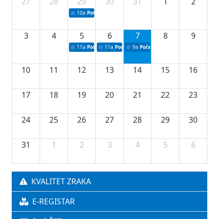
27
28
29
30
31
1
2
10a
Potpisivanje ugovora sa neprofitnim organizacijama
3
4
5
6
7
8
9
11a
Potpisivanje ugovora o stipendijama za srednjoškolce
11a
Podrška razvoju vodne infrastrukture u Tu
9a
Početak izgradnje nove fiskultur
10
11
12
13
14
15
16
17
18
19
20
21
22
23
24
25
26
27
28
29
30
31
1
2
3
4
5
6
KVALITET ZRAKA
E-REGISTAR