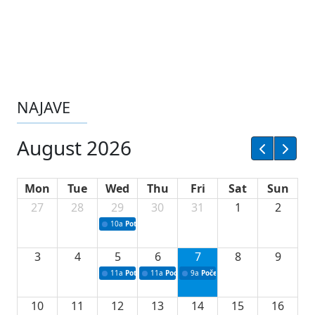
NAJAVE
August 2026
Mon
Tue
Wed
Thu
Fri
Sat
Sun
27
28
29
30
31
1
2
10a
Potpisivanje ugovora sa neprofitnim organizacijama
3
4
5
6
7
8
9
11a
Potpisivanje ugovora o stipendijama za srednjoškolce
11a
Podrška razvoju vodne infrastrukture u Tu
9a
Početak izgradnje nove fiskultur
10
11
12
13
14
15
16