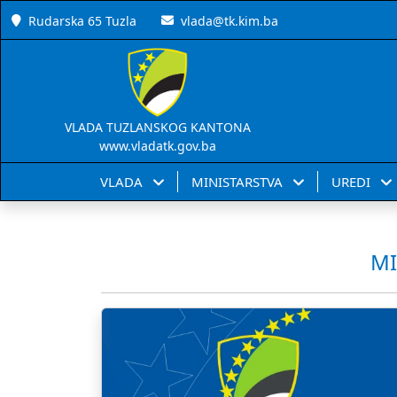
Rudarska 65 Tuzla
vlada@tk.kim.ba
VLADA TUZLANSKOG KANTONA
www.vladatk.gov.ba
VLADA
MINISTARSTVA
UREDI
MI