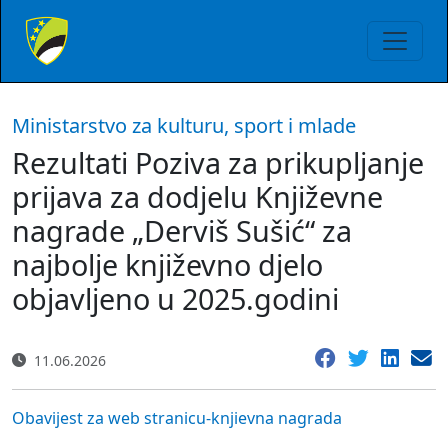
Ministarstvo za kulturu, sport i mlade
Rezultati Poziva za prikupljanje
prijava za dodjelu Književne
nagrade „Derviš Sušić“ za
najbolje književno djelo
objavljeno u 2025.godini
11.06.2026
Obavijest za web stranicu-knjievna nagrada