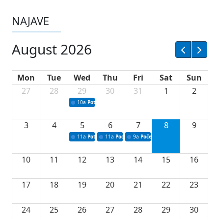
NAJAVE
August 2026
Mon
Tue
Wed
Thu
Fri
Sat
Sun
27
28
29
30
31
1
2
10a
Potpisivanje ugovora sa neprofitnim organizacijama
3
4
5
6
7
8
9
11a
Potpisivanje ugovora o stipendijama za srednjoškolce
11a
Podrška razvoju vodne infrastrukture u Tu
9a
Početak izgradnje nove fiskultur
10
11
12
13
14
15
16
17
18
19
20
21
22
23
24
25
26
27
28
29
30